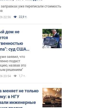
 заправках уже переписали стоимость
ва
22,9 т.
26 22:56
ый дом не
ется
твенностью
па": суд США
становил
уже заявил, что
ительство
ленно подаст
цию, назвав это
ного зала
ным решением"
мостью 400 млн
1,7 т.
26 23:54
аров
а меняет не только
ику: в НГУ
зали инженерные