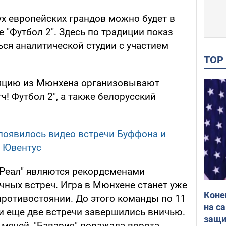
ух европейских грандов можно будет в
 "Футбол 2". Здесь по традиции показ
ся аналитической студии с участием
TO
ляцию из Мюнхена организовывают
ч! Футбол 2", а также белорусский
появилось видео встречи Буффона и
– Ювентус
 "Реал" являются рекордсменами
чных встреч. Игра в Мюнхене станет уже
Коне
 противостоянии. До этого команды по 11
на с
 и еще две встречи завершились вничью.
защи
х мячей, "Бавария" поражала ворота