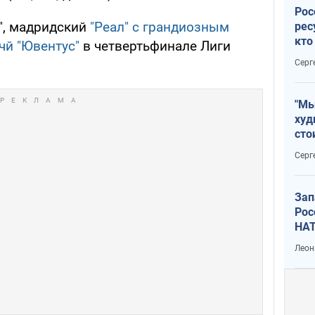
Рос
", мадридский
"Реал" с грандиозным
рес
кто
чй "Ювентус"
в четвертьфинале Лиги
дик
Серг
"Мы
худ
сто
отч
Серг
рак
Зап
Рос
НАТ
Леон