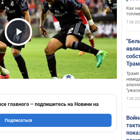
Как на
топли
7.08.20
Play Video
"Бел
явля
собс
Трам
прио
Трамп 
стро
немед
апелля
баль
"ужас
стои
7.08.20
долл
рсе главного – подпишитесь на Новини на
Войн
Подписаться
такт
пока