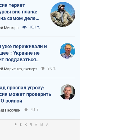
сия теряет
урсы вне плана:
 на самом деле
тует темп войны
10,1 т.
ей Мисюра
 уже переживали и
шее": Украине не
ит поддаваться
аянию из-за
9,0 т.
ей Марченко, эксперт
етного террора
ад проспал угрозу:
сия может проверить
О войной
4,1 т.
ид Невзлин