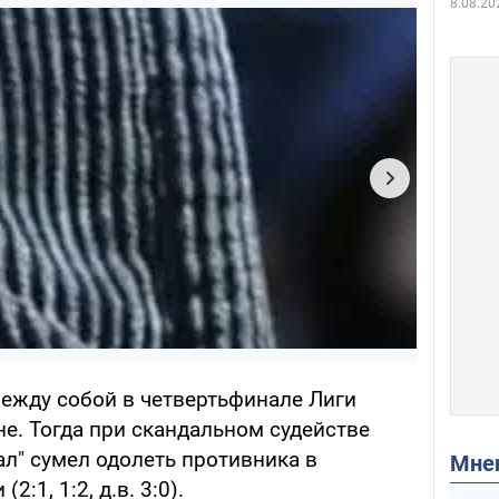
8.08.20
ежду собой в четвертьфинале Лиги
е. Тогда при скандальном судействе
л" сумел одолеть противника в
Мн
:1, 1:2, д.в. 3:0).