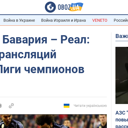
Война в Украине
Война Израиля и Ирана
VENETO
Россий
Важ
 Бавария – Реал:
трансляций
Лиги чемпионов
Читати українською
АЗС 
повы
расс