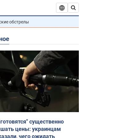
ские обстрелы
ное
"готовятся" существенно
шать цены: украинцам
казали, чего ожидать