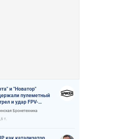
рта" и "Новатор"
ержали пулеметный
трел и удар FPV-
на, сохранив жизнь
инская Бронетехника
церу ВСУ
,6 т.
Р как катализатор