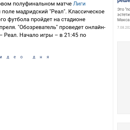
реше
ервом полуфинальном матче
Лиги
росс
Это "
 поле мадридский "Реал". Классическое
дрон
эстети
го футбола пройдет на стадионе
Макса
апреля. "Обозреватель" проведет онлайн-
7.08.20
 Реал. Начало игры – в 21:45 по
идео дня