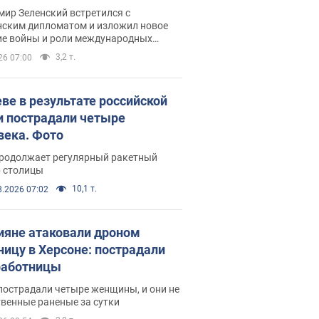
рвью с Безсмертным
ир Зеленский встретился с
нским дипломатом и изложил новое
ие войны и роли международных
ров в борьбе с Россией
3,2 т.
26 07:00
еве в результате российской
и пострадали четыре
века. Фото
продолжает регулярный ракетный
р столицы
10,1 т.
8.2026 07:02
ияне атаковали дроном
ницу в Херсоне: пострадали
аботницы
пострадали четыре женщины, и они не
венные раненые за сутки