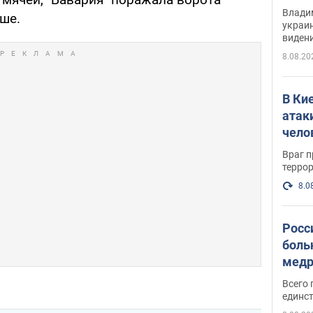
Инте
Владим
ше.
украи
виден
партне
8.08.20
В Ки
атак
чело
Враг 
терро
8.0
Росс
боль
медр
Всего 
единст