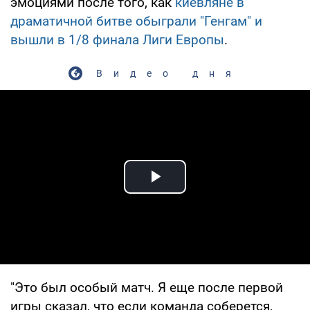
эмоциями после того, как
киевляне в
драматичной битве обыграли "Генгам" и
вышли в 1/8 финала Лиги Европы
.
Видео дня
Play Video
"Это был особый матч. Я еще после первой
игры сказал, что если команда соберется,