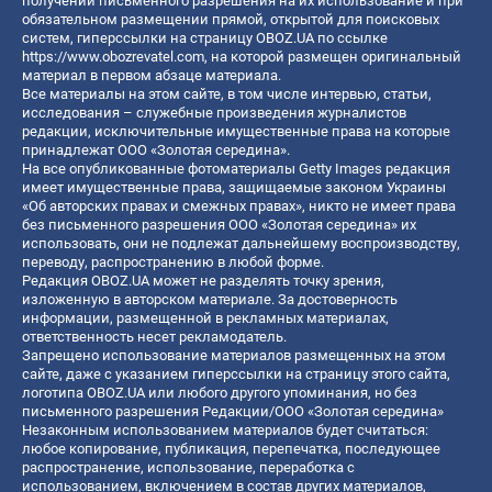
получении письменного разрешения на их использование и при
обязательном размещении прямой, открытой для поисковых
систем, гиперссылки на страницу OBOZ.UA по ссылке
https://www.obozrevatel.com
, на которой размещен оригинальный
материал в первом абзаце материала.
Все материалы на этом сайте, в том числе интервью, статьи,
исследования – служебные произведения журналистов
редакции, исключительные имущественные права на которые
принадлежат ООО «Золотая середина».
На все опубликованные фотоматериалы Getty Images редакция
имеет имущественные права, защищаемые законом Украины
«Об авторских правах и смежных правах», никто не имеет права
без письменного разрешения ООО «Золотая середина» их
использовать, они не подлежат дальнейшему воспроизводству,
переводу, распространению в любой форме.
Редакция OBOZ.UA может не разделять точку зрения,
изложенную в авторском материале. За достоверность
информации, размещенной в рекламных материалах,
ответственность несет рекламодатель.
Запрещено использование материалов размещенных на этом
сайте, даже с указанием гиперссылки на страницу этого сайта,
логотипа OBOZ.UA или любого другого упоминания, но без
письменного разрешения Редакции/ООО «Золотая середина»
Незаконным использованием материалов будет считаться:
любое копирование, публикация, перепечатка, последующее
распространение, использование, переработка с
использованием, включением в состав других материалов,