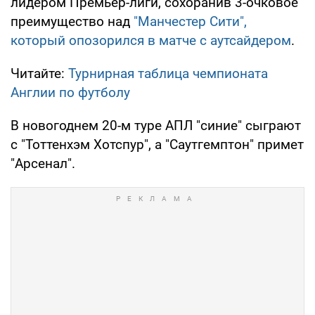
лидером Премьер-лиги, сохоранив 3-очковое
преимущество над
"Манчестер Сити",
который опозорился в матче с аутсайдером
.
Читайте:
Турнирная таблица чемпионата
Англии по футболу
В новогоднем 20-м туре АПЛ "синие" сыграют
с "Тоттенхэм Хотспур", а "Саутгемптон" примет
"Арсенал".