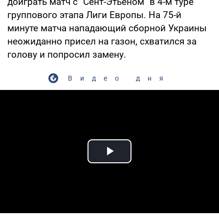
доиграть матч с "Сент-Этьеном" в 4-м туре
группового этапа Лиги Европы. На 75-й
минуте матча нападающий сборной Украины
неожиданно присел на газон, схватился за
голову и попросил замену.
Видео дня
Play Video