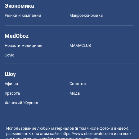
Экономика
Рынки и компании
Mакроэкономика
MedOboz
Новости медицины
MAMACLUB
Covid
Шоу
Афиша
Сплетни
Красота
Мода
Женский Журнал
Использование любых материалов (в том числе фото- и видео-),
размещенных на этом сайте
https://www.obozrevatel.com
и на всех
его поддоменах, в любом виде строго запрещено.