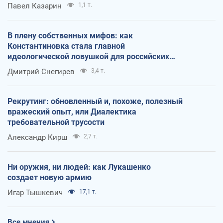
Павел Казарин
1,1 т.
В плену собственных мифов: как
Константиновка стала главной
идеологической ловушкой для российских
оккупантов
Дмитрий Снегирев
3,4 т.
Рекрутинг: обновленный и, похоже, полезный
вражеский опыт, или Диалектика
требовательной трусости
Александр Кирш
2,7 т.
Ни оружия, ни людей: как Лукашенко
создает новую армию
Игар Тышкевич
17,1 т.
Все мнения