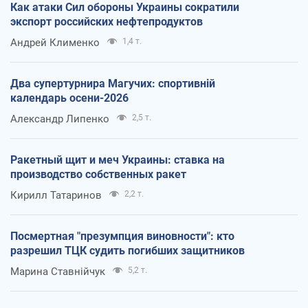
Как атаки Сил обороны Украины сократили
экспорт российских нефтепродуктов
Андрей Клименко
1,4 т.
Два супертурнира Магучих: спортивній
календарь осени-2026
Александр Липенко
2,5 т.
Ракетный щит и меч Украины: ставка на
производство собственных ракет
Кирилл Татаринов
2,2 т.
Посмертная "презумпция виновности": кто
разрешил ТЦК судить погибших защитников
Марина Ставнійчук
5,2 т.