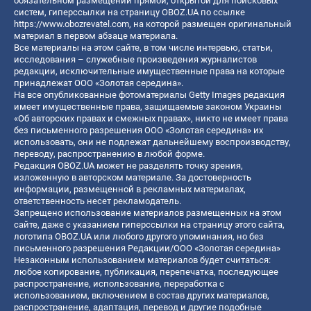
обязательном размещении прямой, открытой для поисковых
систем, гиперссылки на страницу OBOZ.UA по ссылке
https://www.obozrevatel.com
, на которой размещен оригинальный
материал в первом абзаце материала.
Все материалы на этом сайте, в том числе интервью, статьи,
исследования – служебные произведения журналистов
редакции, исключительные имущественные права на которые
принадлежат ООО «Золотая середина».
На все опубликованные фотоматериалы Getty Images редакция
имеет имущественные права, защищаемые законом Украины
«Об авторских правах и смежных правах», никто не имеет права
без письменного разрешения ООО «Золотая середина» их
использовать, они не подлежат дальнейшему воспроизводству,
переводу, распространению в любой форме.
Редакция OBOZ.UA может не разделять точку зрения,
изложенную в авторском материале. За достоверность
информации, размещенной в рекламных материалах,
ответственность несет рекламодатель.
Запрещено использование материалов размещенных на этом
сайте, даже с указанием гиперссылки на страницу этого сайта,
логотипа OBOZ.UA или любого другого упоминания, но без
письменного разрешения Редакции/ООО «Золотая середина»
Незаконным использованием материалов будет считаться:
любое копирование, публикация, перепечатка, последующее
распространение, использование, переработка с
использованием, включением в состав других материалов,
распространение, адаптация, перевод и другие подобные