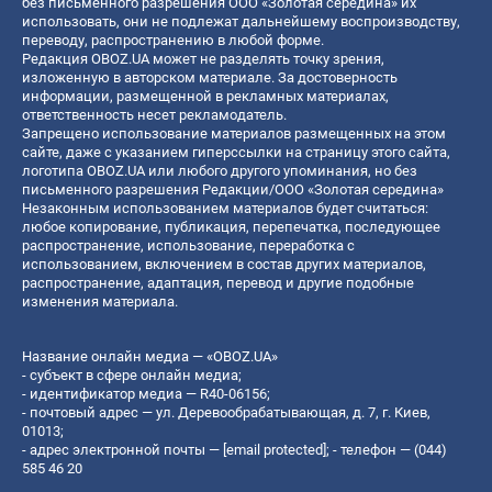
без письменного разрешения ООО «Золотая середина» их
использовать, они не подлежат дальнейшему воспроизводству,
переводу, распространению в любой форме.
Редакция OBOZ.UA может не разделять точку зрения,
изложенную в авторском материале. За достоверность
информации, размещенной в рекламных материалах,
ответственность несет рекламодатель.
Запрещено использование материалов размещенных на этом
сайте, даже с указанием гиперссылки на страницу этого сайта,
логотипа OBOZ.UA или любого другого упоминания, но без
письменного разрешения Редакции/ООО «Золотая середина»
Незаконным использованием материалов будет считаться:
любое копирование, публикация, перепечатка, последующее
распространение, использование, переработка с
использованием, включением в состав других материалов,
распространение, адаптация, перевод и другие подобные
изменения материала.
Название онлайн медиа — «OBOZ.UA»
- субъект в сфере онлайн медиа;
- идентификатор медиа — R40-06156;
- почтовый адрес — ул. Деревообрабатывающая, д. 7, г. Киев,
01013;
- адрес электронной почты —
[email protected]
; - телефон — (044)
585 46 20