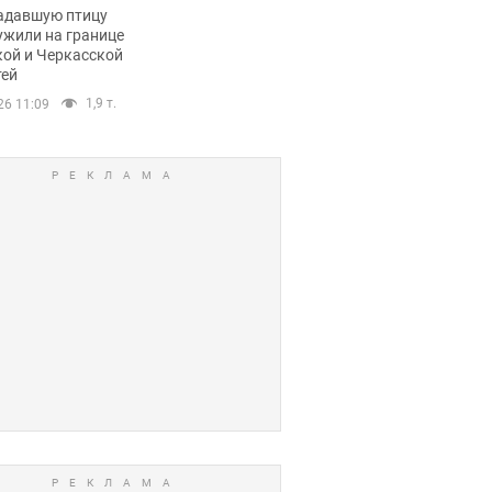
пичный маршрут.
адавшую птицу
ужили на границе
кой и Черкасской
тей
1,9 т.
26 11:09