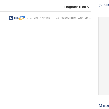
6.0
Подписаться
Спорт
Футбол
Срна: верните "Шахтер"...
Мн