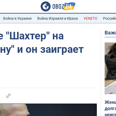
Война в Украине
Война Израиля и Ирана
VENETO
Россий
Важ
е "Шахтер" на
ну" и он заиграет
Женщ
долга
неис