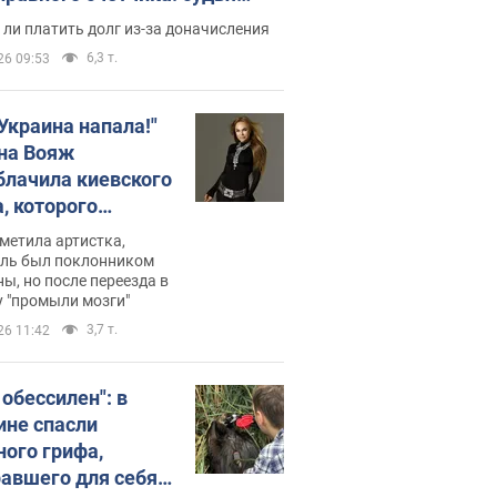
с неожиданное решение
ли платить долг из-за доначисления
6,3 т.
26 09:53
 Украина напала!"
на Вояж
блачила киевского
, которого
омбировали": он
метила артистка,
 русского не знал,
ель был поклонником
ы, но после переезда в
перь хочет
 "промыли мозги"
цида украинцев
3,7 т.
26 11:42
 обессилен": в
ине спасли
ного грифа,
авшего для себя