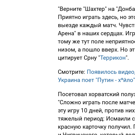
"Верните "Шахтер" на "Донба
Приятно играть здесь, но эт
выезде каждый матч. Чувст
Арена" в наших сердцах. Иг
тому же тут поле неприятно
низом, а пошло вверх. Но эт
цитирует Срну "
Террикон
".
Смотрите:
Появилось видео,
Украина поет "Путин - х*йло"
Посетовал хорватский полу
"Сложно играть после матче
эту игру 10 дней, против них
тяжелый период: Исмаили с
красную карточку получил.
и Чигринского, который дол