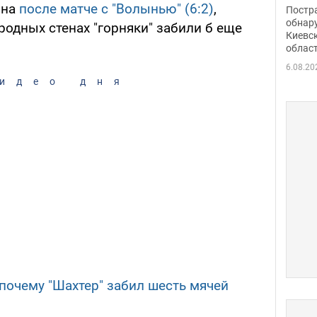
нети
рна
после матче с "Волынью" (6:2)
,
Постр
Фото
обнар
родных стенах "горняки" забили б еще
Киевс
облас
6.08.20
идео дня
 почему "Шахтер" забил шесть мячей