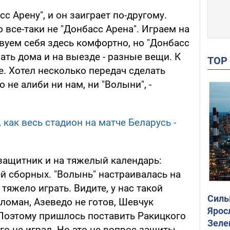
сс Арену", и он заиграет по-другому.
о все-таки не "Донбасс Арена". Играем на
вуем себя здесь комфортно, но "Донбасс
рать дома и на выезде - разные вещи. К
TO
е. Хотел несколько передач сделать
о не алиби ни нам, ни "Волыни", -
 как весь стадион на матче Беларусь -
защитник и на тяжелый календарь:
й сборных. "Волынь" настраивалась на
 тяжело играть. Видите, у нас такой
Силы
ломан, Азеведо не готов, Шевчук
Ярос
 Поэтому пришлось поставить Ракицкого
Зеле
го не играл. Но это не вопрос защиты,