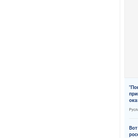
"По
при
ока
Русл
Вот
рос