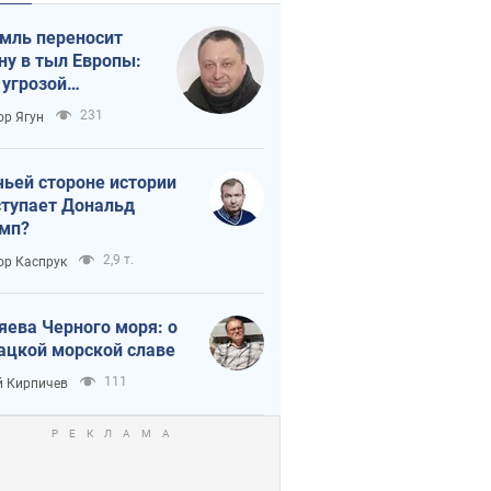
мль переносит
ну в тыл Европы:
 угрозой
тическая
231
ор Ягун
истика
чьей стороне истории
тупает Дональд
мп?
2,9 т.
ор Каспрук
яева Черного моря: о
ацкой морской славе
111
 Кирпичев