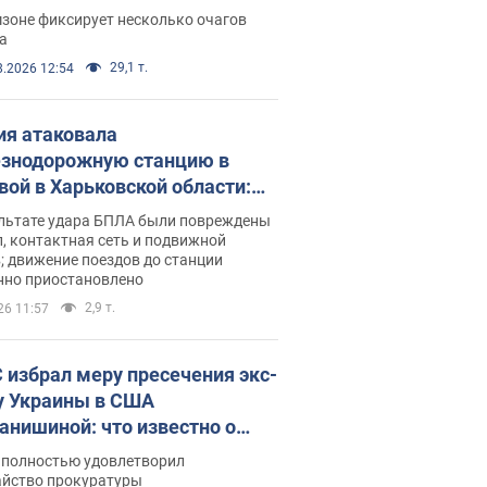
ации. Фото и видео
зоне фиксирует несколько очагов
а
29,1 т.
8.2026 12:54
ия атаковала
знодорожную станцию в
вой в Харьковской области:
 погибшие и раненые
ультате удара БПЛА были повреждены
, контактная сеть и подвижной
; движение поездов до станции
нно приостановлено
2,9 т.
26 11:57
 избрал меру пресечения экс-
у Украины в США
анишиной: что известно о
е полностью удовлетворил
айство прокуратуры