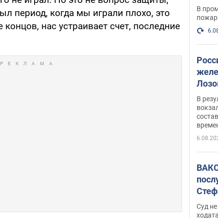
опер
В пром
ыл период, когда мы играли плохо, это
пожар
е концов, нас устраивает счет, последние
6.0
Росс
желе
Лозо
есть
В рез
вокзал
состав
време
6.08.20
ВАКС
посл
Стеф
деле
Суд н
ходат