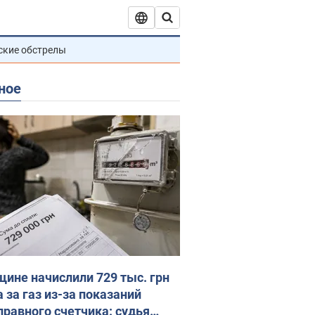
ские обстрелы
ное
ине начислили 729 тыс. грн
 за газ из-за показаний
правного счетчика: судья