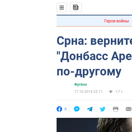
Герои войны
Срна: вернит
"Донбасс Аре
по-другому
Футбол
17.10.2014 22:11
1,7 т.
0