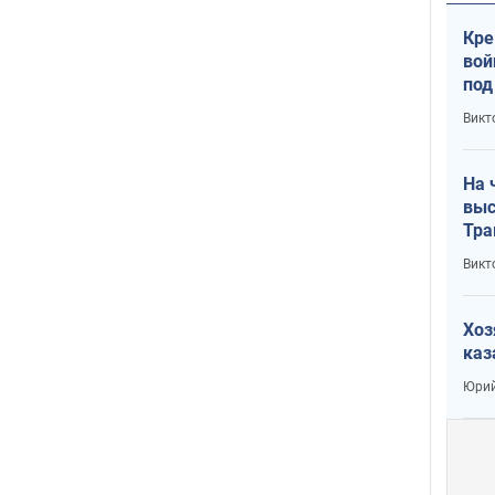
Кре
вой
под
кри
Викт
лог
На 
выс
Тра
Викт
Хоз
каз
Юрий