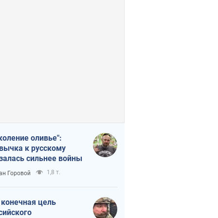
коление оливье":
вычка к русскому
залась сильнее войны
1,8 т.
ан Горовой
 конечная цель
сийского