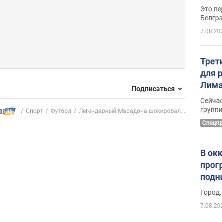
Это пе
Белгр
7.08.20
Трет
для 
Лима
Подписаться
крит
Сейчас
удал
групп
Спорт
Футбол
Легендарный Марадона шокировал...
Спецп
В ок
прог
подн
виде
Город,
7.08.20