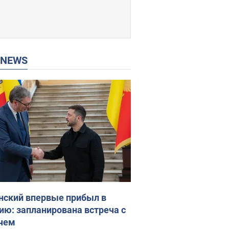
P NEWS
нский впервые прибыл в
ию: запланирована встреча с
чем