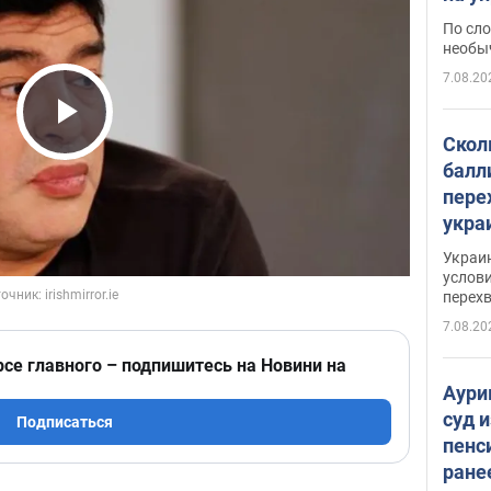
моло
По сло
необы
7.08.20
Play Video
Скол
балл
пере
укра
июле
Украи
назв
услови
перех
7.08.20
рсе главного – подпишитесь на Новини на
Аури
суд 
Подписаться
пенс
ране