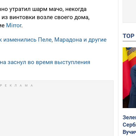
но утратил шарм мачо, некогда
из винтовки возле своего дома,
ие
Mirror
.
TO
к изменились Пеле, Марадона и другие
на заснул во время выступления
Зеле
Серб
Вучи