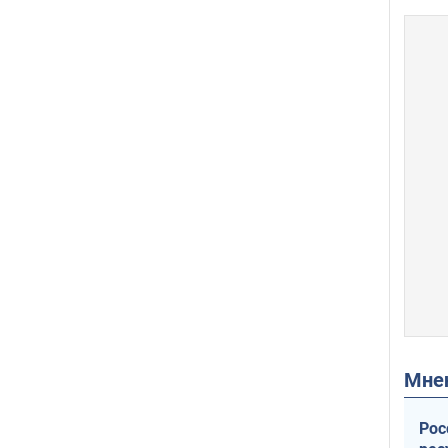
Мн
Рос