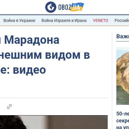
Война в Украине
Война Израиля и Ирана
VENETO
Россий
Важ
 Марадона
нешним видом в
е: видео
50-л
секр
на уп