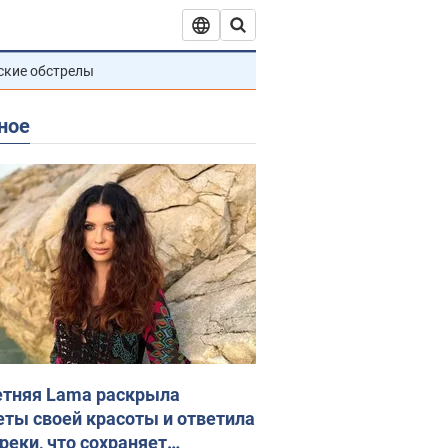
ские обстрелы
ное
етняя Lama раскрыла
еты своей красоты и ответила
реки, что сохраняет