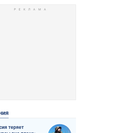
ения
сия теряет