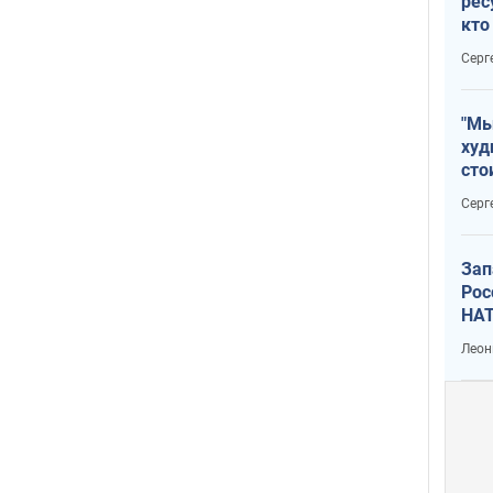
рес
кто
дик
Серг
"Мы
худ
сто
отч
Серг
рак
Зап
Рос
НАТ
Леон