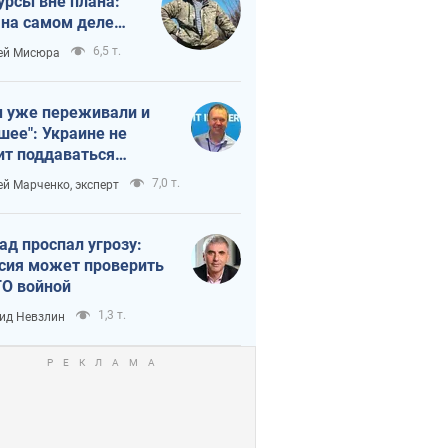
урсы вне плана:
 на самом деле
тует темп войны
6,5 т.
ей Мисюра
 уже переживали и
шее": Украине не
ит поддаваться
аянию из-за
7,0 т.
ей Марченко, эксперт
етного террора
ад проспал угрозу:
сия может проверить
О войной
1,3 т.
ид Невзлин