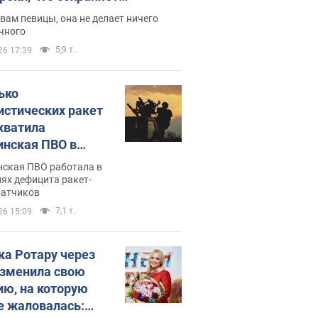
дость, ведь у нее нет детей
вам певицы, она не делает ничего
чного
5,9 т.
26 17:39
ько
истических ракет
хватила
инская ПВО в
: в Минобороны
нская ПВО работала в
али цифру
ях дефицита ракет-
ватчиков
7,1 т.
26 15:09
ка Ротару через
изменила свою
ию, на которую
е жаловалась: