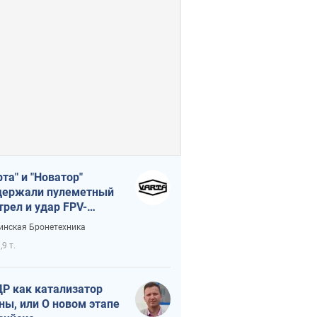
рта" и "Новатор"
ержали пулеметный
трел и удар FPV-
на, сохранив жизнь
инская Бронетехника
церу ВСУ
,9 т.
Р как катализатор
ны, или О новом этапе