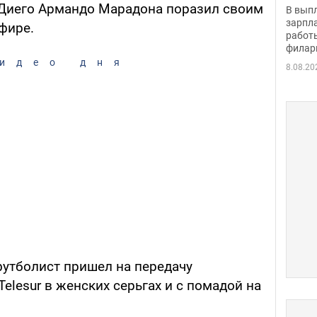
скол
 Диего Армандо Марадона поразил своим
В вып
певи
зарпла
фире.
работ
филар
идео дня
8.08.20
утболист пришел на передачу
elesur в женских серьгах и с помадой на