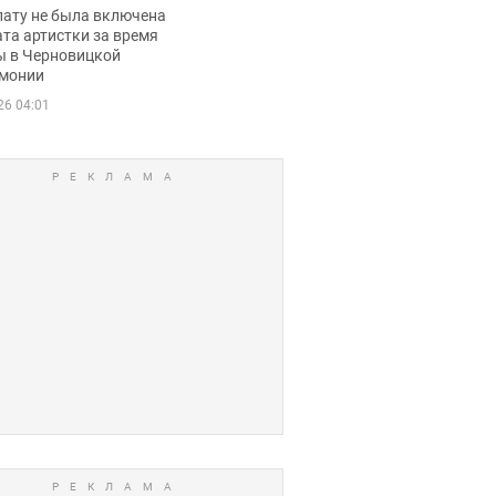
ько получала
лату не была включена
ца
та артистки за время
ы в Черновицкой
монии
26 04:01