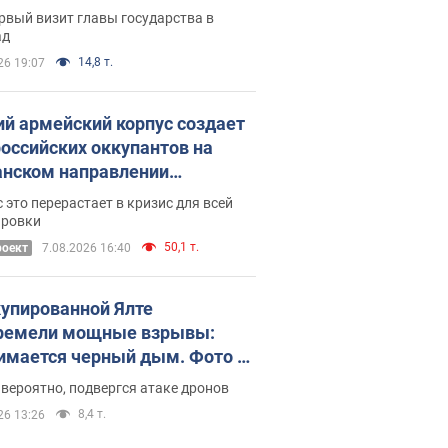
рвый визит главы государства в
ад
14,8 т.
26 19:07
ий армейский корпус создает
российских оккупантов на
нском направлении
ический дискомфорт: как это
 это перерастает в кризис для всей
ось
ировки
50,1 т.
роект
7.08.2026 16:40
купированной Ялте
ремели мощные взрывы:
имается черный дым. Фото и
о
 вероятно, подвергся атаке дронов
8,4 т.
26 13:26