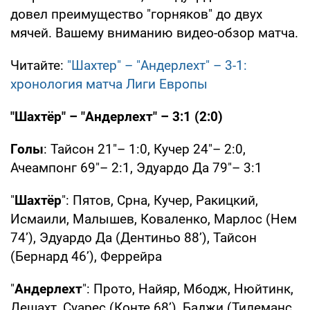
довел преимущество "горняков" до двух
мячей. Вашему вниманию видео-обзор матча.
Читайте:
"Шахтер" – "Андерлехт" – 3-1:
хронология матча Лиги Европы
"Шахтёр" – "Андерлехт" – 3:1 (2:0)
Голы
: Тайсон 21"– 1:0, Кучер 24"– 2:0,
Ачеампонг 69"– 2:1, Эдуардо Да 79"– 3:1
"
Шахтёр
": Пятов, Срна, Кучер, Ракицкий,
Исмаили, Малышев, Коваленко, Марлос (Нем
74’), Эдуардо Да (Дентиньо 88’), Тайсон
(Бернард 46’), Феррейра
"
Андерлехт
": Прото, Найяр, Мбодж, Нюйтинк,
Дешахт, Суарес (Конте 68’), Баджи (Тилеманс