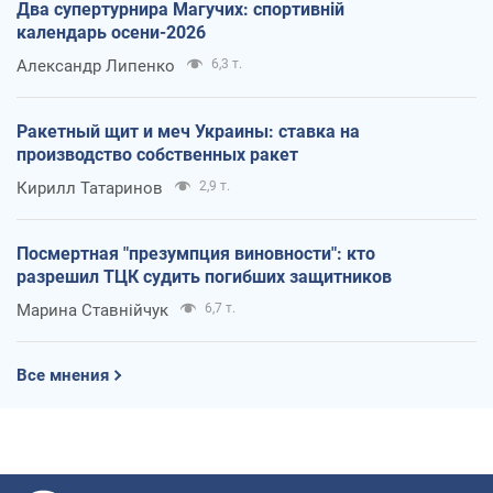
Два супертурнира Магучих: спортивній
календарь осени-2026
Александр Липенко
6,3 т.
Ракетный щит и меч Украины: ставка на
производство собственных ракет
Кирилл Татаринов
2,9 т.
Посмертная "презумпция виновности": кто
разрешил ТЦК судить погибших защитников
Марина Ставнійчук
6,7 т.
Все мнения