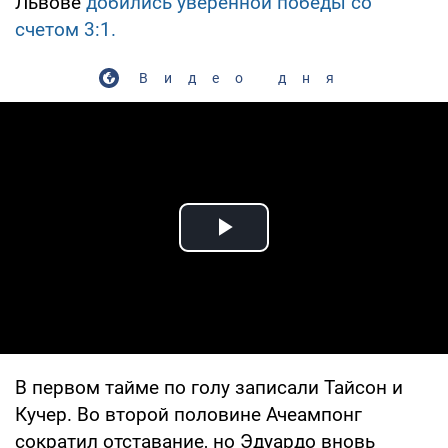
Львове
добились уверенной победы со
счетом 3:1.
Видео дня
Play Video
В первом тайме по голу записали Тайсон и
Кучер. Во второй половине Ачеампонг
сократил отставание, но Эдуардо вновь