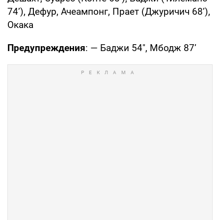
74’), Дефур, Ачеампонг, Прает (Джуричич 68’),
Окака
Предупреждения
: — Баджи 54", Мбодж 87’