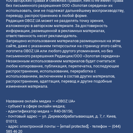
«Об авторских правах и смежных правах», никто не имеет права
без письменного разрешения ООО «Золотая середина» их
использовать, они не подлежат дальнейшему воспроизводству,
переводу, распространению в любой форме.
Редакция OBOZ.UA может не разделять точку зрения,
изложенную в авторском материале. За достоверность
информации, размещенной в рекламных материалах,
ответственность несет рекламодатель.
Запрещено использование материалов размещенных на этом
сайте, даже с указанием гиперссылки на страницу этого сайта,
логотипа OBOZ.UA или любого другого упоминания, но без
письменного разрешения Редакции/ООО «Золотая середина»
Незаконным использованием материалов будет считаться:
любое копирование, публикация, перепечатка, последующее
распространение, использование, переработка с
использованием, включением в состав других материалов,
распространение, адаптация, перевод и другие подобные
изменения материала.
Название онлайн медиа — «OBOZ.UA»
- субъект в сфере онлайн медиа;
- идентификатор медиа — R40-06156;
- почтовый адрес — ул. Деревообрабатывающая, д. 7, г. Киев,
01013;
- адрес электронной почты —
[email protected]
; - телефон — (044)
585 46 20