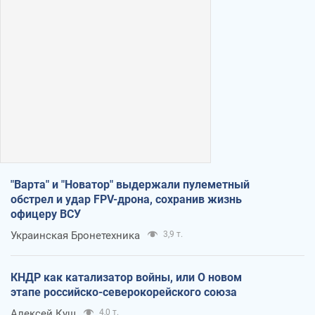
"Варта" и "Новатор" выдержали пулеметный
обстрел и удар FPV-дрона, сохранив жизнь
офицеру ВСУ
Украинская Бронетехника
3,9 т.
КНДР как катализатор войны, или О новом
этапе российско-северокорейского союза
Алексей Кущ
4,0 т.