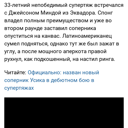
33-летний непобедимый супертяж встречался
с Джейсоном Миндой из Эквадора. Спонг
владел полным преимуществом и уже во
втором раунде заставил соперника
опуститься на канвас. Латиноамериканец
сумел подняться, однако тут же был зажат в
углу, а после мощного аперкота правой
рухнул, как подкошенный, на настил ринга.
Читайте:
Официально: назван новый
соперник Усика в дебютном бою в
супертяжах