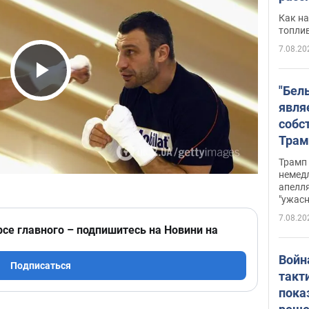
Как на
топли
7.08.20
Play Video
"Бел
явля
собс
Трам
прио
Трамп 
стро
немед
апелля
баль
"ужас
стои
7.08.20
долл
рсе главного – подпишитесь на Новини на
Войн
Подписаться
такт
пока