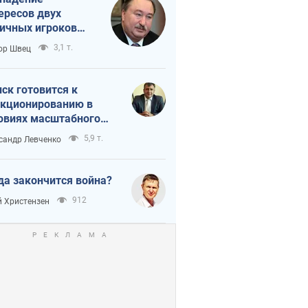
ересов двух
ичных игроков
 тайный план
3,1 т.
ор Швец
мпа и Путина?
ск готовится к
кционированию в
овиях масштабного
нного кризиса
5,9 т.
сандр Левченко
да закончится война?
912
 Христензен