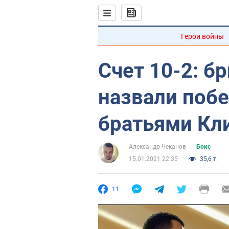
Герои войны
Счет 10-2: б
назвали поб
братьями Кл
Александр Чеканов
Бокс
15.01.2021 22:35
35,6 т.
11