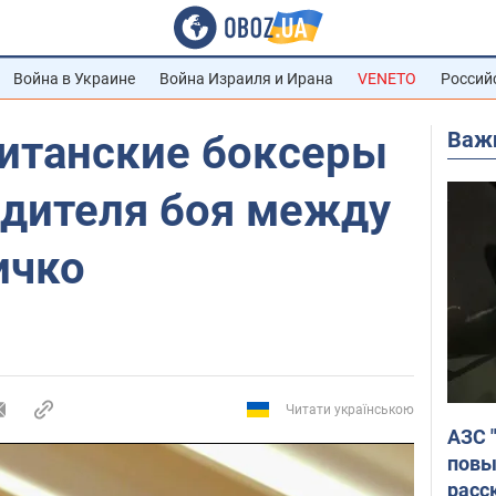
Война в Украине
Война Израиля и Ирана
VENETO
Россий
Важ
ританские боксеры
едителя боя между
ичко
Читати українською
АЗС 
повы
расс