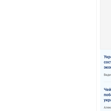
Укр
сос
эко
Ест
Вади
тун
Чей
поб
укр
чин
Алек
наз