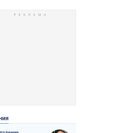
ения
падение