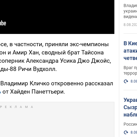
Инте
Владим
украи
виден
партне
8.08.20
В Ки
осе, в частности, приняли экс-чемпионы
атак
он и Амир Хан, сводный брат Тайсона
четв
оперник Александра Усика Джо Джойс,
Враг 
ды-88 Ричи Вудхолл.
терро
8.0
, Владимир Кличко откровенно рассказал
ь
от Хайден Панеттьери.
Укра
Сызр
набл
"Сив
Росси
Фото
8.0