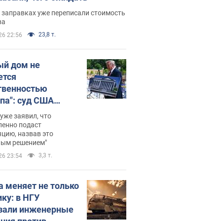
 заправках уже переписали стоимость
ва
23,8 т.
26 22:56
ый дом не
ется
твенностью
па": суд США
становил
уже заявил, что
ительство
ленно подаст
цию, назвав это
ного зала
ным решением"
мостью 400 млн
3,3 т.
26 23:54
аров
а меняет не только
ику: в НГУ
зали инженерные