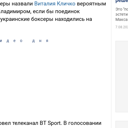
реше
серы назвали
Виталия Кличко
вероятным
росс
Это "
Владимиром, если бы поединок
дрон
эстети
а украинские боксеры находились на
Макса
7.08.20
идео дня
вел телеканал BT Sport. В голосовании