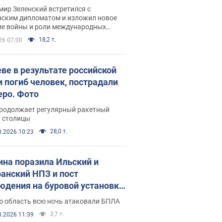
рвью с Безсмертным
ир Зеленский встретился с
нским дипломатом и изложил новое
ие войны и роли международных
ров в борьбе с Россией
18,2 т.
26 07:00
еве в результате российской
и погиб человек, пострадали
еро. Фото
продолжает регулярный ракетный
р столицы
28,0 т.
8.2026 10:23
ина поразила Ильский и
анский НПЗ и пост
юдения на буровой установке
аш": Генштаб раскрыл детали.
ю область всю ночь атаковали БПЛА
 и видео
3,7 т.
8.2026 11:39