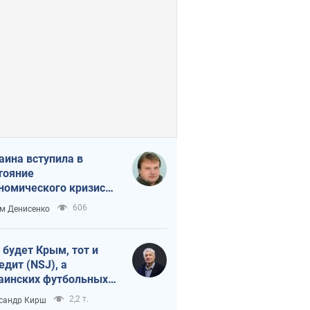
аина вступила в
тояние
номического кризиса.
ь ли свет в конце
606
м Денисенко
неля?
 будет Крым, тот и
едит (NSJ), а
аинских футбольных
овников могут
2,2 т.
сандр Кирш
вать убийцами