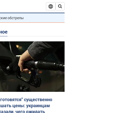
ские обстрелы
ное
"готовятся" существенно
шать цены: украинцам
казали, чего ожидать