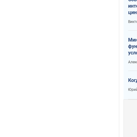
инт
цин
или
Викт
Тра
Мин
фун
усл
вое
Алек
Ког
Юрий