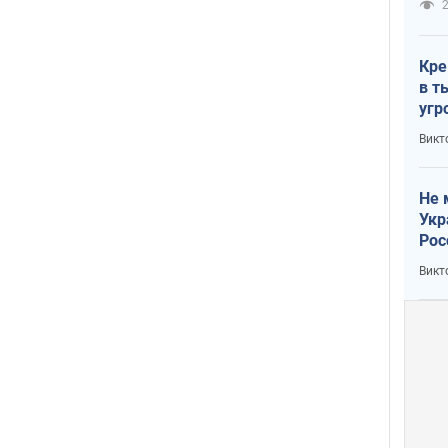
2
Кре
в т
угр
лог
Викт
Не 
Укр
Рос
Викт