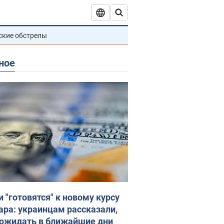
ские обстрелы
ное
и "готовятся" к новому курсу
ара: украинцам рассказали,
 ожидать в ближайшие дни