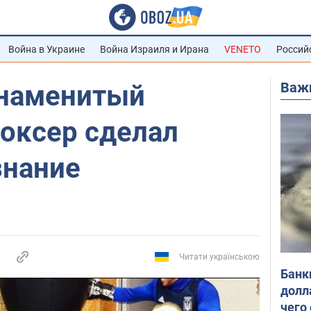
Война в Украине
Война Израиля и Ирана
VENETO
Россий
Важ
знаменитый
боксер сделал
знание
Читати українською
Банк
долл
чего