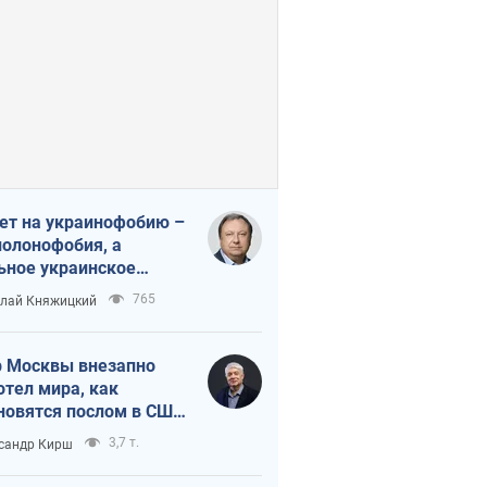
ет на украинофобию –
полонофобия, а
ьное украинское
ударство
765
лай Княжицкий
 Москвы внезапно
отел мира, как
новятся послом в США
овые украинские топ-
3,7 т.
сандр Кирш
тинги