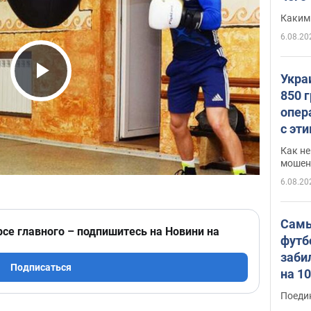
Каким
6.08.20
Укра
Play Video
850 
опер
с эт
Как не
мошен
6.08.20
Самы
рсе главного – подпишитесь на Новини на
футб
заби
Подписаться
на 1
Виде
Поеди