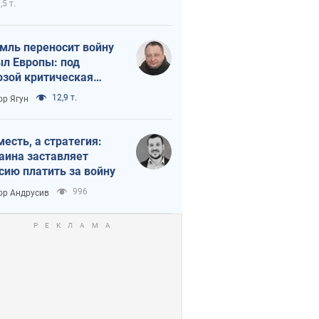
,5 т.
мль переносит войну
ыл Европы: под
озой критическая
истика
12,9 т.
ор Ягун
месть, а стратегия:
аина заставляет
сию платить за войну
996
ор Андрусив