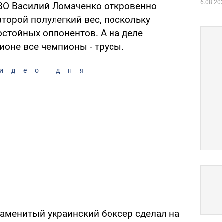
6.08.20
BO Василий Ломаченко откровенно
второй полулегкий вес, поскольку
остойных оппонентов. А на деле
зионе все чемпионы - трусы.
идео дня
наменитый украинский боксер сделал на