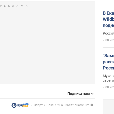
В Ек
Wildb
подн
Росси
7.08.20
"Зам
расс
Росс
Фото
Мужчи
своего
7.08.20
Подписаться
Спорт
Бокс
"Я ошибся": знаменитый...