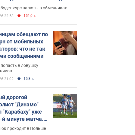
 будет курс валюты в обменниках
151,0 т.
26 22:58
инцам обещают по
грн от мобильных
аторов: что не так
ими сообщениями
 попасть в ловушку
ников
15,8 т.
26 21:02
й дорогой
олист "Динамо"
л "Карабаху" уже
0-й минуте матча.
о
нок проходит в Польше