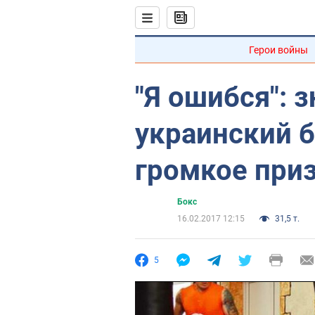
Герои войны
"Я ошибся": 
украинский 
громкое при
Бокс
16.02.2017 12:15
31,5 т.
5