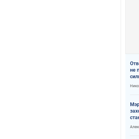
Отв
не 
сил
гос
Нико
Мэр
зах
ста
и н
Алек
рей