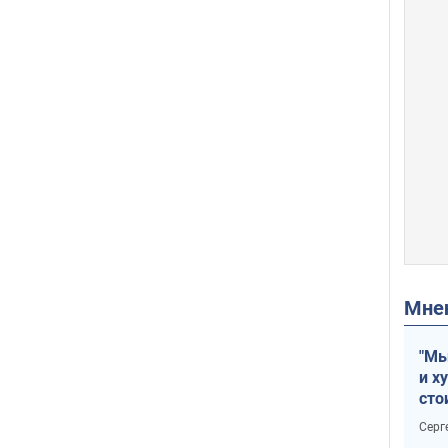
Мн
"Мы
и х
сто
отч
Серг
рак