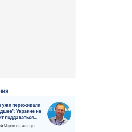
ения
 уже переживали
удшее": Украине не
ит поддаваться
аянию из-за
ей Марченко, эксперт
етного террора