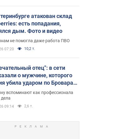
атеринбурге атакован склад
erries: есть попадания,
ялся дым. Фото и видео
янам не помогла даже работа ПВО
10,2 т.
26 07:20
ечательный отец": в сети
казали о мужчине, которого
ия убила ударом по Броварам.
ну вспоминают как профессионала
 дела
2,6 т.
26 09:14