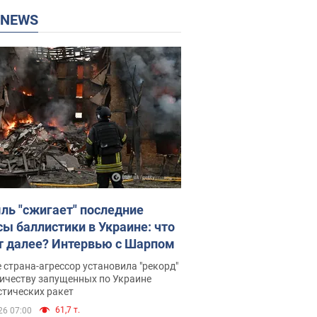
P NEWS
ль "сжигает" последние
сы баллистики в Украине: что
т далее? Интервью с Шарпом
 страна-агрессор установила "рекорд"
личеству запущенных по Украине
стических ракет
61,7 т.
26 07:00