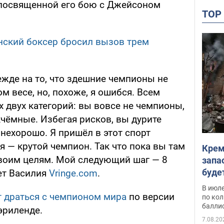
 посвященной его бою с Джейсоном
TO
нский боксер бросил вызов трем
дежде на то, что здешние чемпионы не
ом весе, но, похоже, я ошибся. Всем
 двух категорий: вы вовсе не чемпионы,
чёмные. Избегая рисков, вы дурите
 нехорошо. Я пришёл в этот спорт
 я — крутой чемпион. Так что пока вы там
Крем
 своим целям. Мой следующий шаг — 8
запа
буде
ует Василия
Vringe.com
.
В июле
т драться с чемпионом мира
по версии
по ко
балли
риленде.
7.08.20