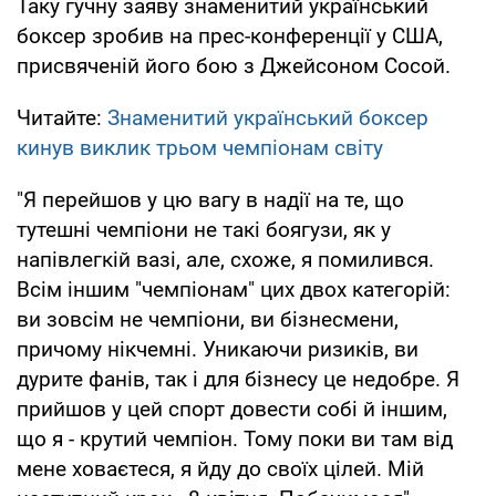
Таку гучну заяву знаменитий український
боксер зробив на прес-конференції у США,
присвяченій його бою з Джейсоном Сосой.
Читайте:
Знаменитий український боксер
кинув виклик трьом чемпіонам світу
"Я перейшов у цю вагу в надії на те, що
тутешні чемпіони не такі боягузи, як у
напівлегкій вазі, але, схоже, я помилився.
Всім іншим "чемпіонам" цих двох категорій:
ви зовсім не чемпіони, ви бізнесмени,
причому нікчемні. Уникаючи ризиків, ви
дурите фанів, так і для бізнесу це недобре. Я
прийшов у цей спорт довести собі й іншим,
що я - крутий чемпіон. Тому поки ви там від
мене ховаєтеся, я йду до своїх цілей. Мій