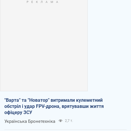
"Варта" та "Новатор" витримали кулеметний
обстріл і удар FPV-дрона, врятувавши життя
офіцеру ЗСУ
Українська Бронетехніка
2,7 т.