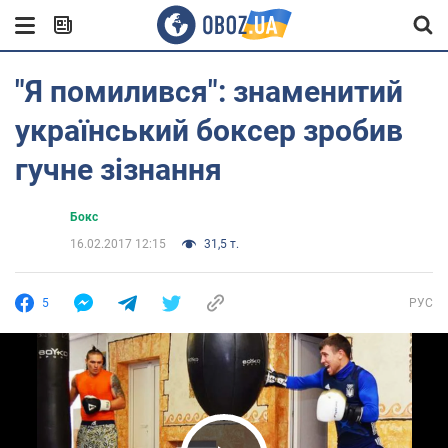
"Я помилився": знаменитий
український боксер зробив
гучне зізнання
Бокс
16.02.2017 12:15
31,5 т.
5
РУС