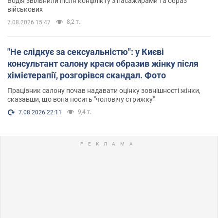
Водія звільнили після конфлікту з пасажирами та образ
військових
8,2 т.
7.08.2026 15:47
"Не слідкує за сексуальністю": у Києві
консультант салону краси образив жінку після
хімієтерапії, розгорівся скандал. Фото
Працівник салону почав надавати оцінку зовнішності жінки,
сказавши, що вона носить "чоловічу стрижку"
9,4 т.
7.08.2026 22:11