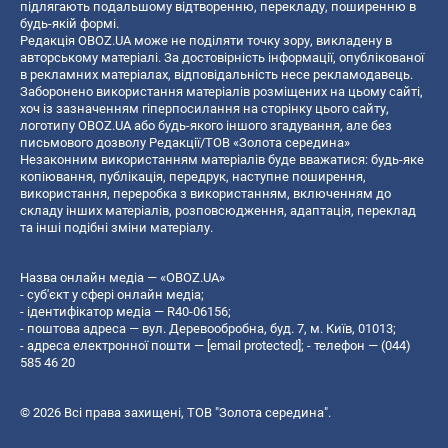
підлягають подальшому відтворенню, перекладу, поширенню в
будь-якій формі.
Редакція OBOZ.UA може не поділяти точку зору, викладену в
авторському матеріалі. За достовірність інформації, опублікованої
в рекламних матеріалах, відповідальність несе рекламодавець.
Заборонено використання матеріалів розміщених на цьому сайті,
хоч із зазначенням гіперпосилання на сторінку цього сайту,
логотипу OBOZ.UA або будь-якого іншого згадування, але без
письмового дозволу Редакції/ТОВ «Золота середина»
Незаконним використанням матеріалів буде вважатися: будь-яке
копiювання, публiкацiя, передрук, наступне поширення,
використання, переробка з використанням, включенням до
складу інших матеріалів, розповсюдження, адаптація, переклад
та інші подібні зміни матеріалу.
Назва онлайн медіа — «OBOZ.UA»
- суб'єкт у сфері онлайн медіа;
- ідентифікатор медіа — R40-06156;
- поштова адреса — вул. Деревообробна, буд. 7, м. Київ, 01013;
- адреса електронної пошти —
[email protected]
; - телефон — (044)
585 46 20
© 2026 Всі права захищені, ТОВ "Золота середина".