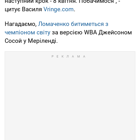
наступний крок - 8 квітня. Побачимося", -
цитує Василя
Vringe.com
.
Нагадаємо,
Ломаченко битиметься з
чемпіоном світу
за версією WBA Джейсоном
Сосой у Меріленді.