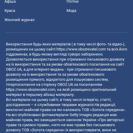
Афіша
Плітки
Краса
Мода
Жіночий журнал
Використання будь-яких матеріалів ( в тому числі фото- та відео-),
розміщених на цьому сайті
https://www.obozrevatel.com
та всіх його
піддоменах, в будь-якому вигляді суворо заборонено.
Дозволяється використання при отриманні письмового дозволу
на їх використання та за умови обов'язкового посилання на сайт
OBOZ.UA, а для інтернет-видань - при отриманні письмового
дозволу на їх використання та за умови обов'язкового
розміщення прямого, відкритого для пошукових систем,
гіперпосилання на сторінку OBOZ.UA за посиланням
https://www.obozrevatel.com
, на якій розміщено оригінальний
матеріал в першому абзаці матеріалу.
Всі матеріали на цьому сайті, в тому числі інтерв’ю, статті,
дослідження – є службовими творами журналістів редакції,
виключні майнові права на які належать ТОВ «Золота середина».
На всі опубліковані фотоматеріали Getty Images редакція має
майнові права, які захищаються законом України «Про авторські
права та суміжні права», ніхто не має права без письмового
дозволу ТОВ «Золота середина» їх використовувати, вони не