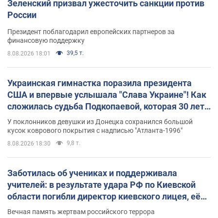
Зеленский призвал ужесточить санкции против
России
Президент поблагодарил европейских партнеров за
финансовую поддержку
39,5 т.
8.08.2026 18:01
Украинская гимнастка поразила президента
США и впервые услышала "Слава Украине"! Как
сложилась судьба Подкопаевой, которая 30 лет
назад завоевала "золото" Олимпиады
У поклонников девушки из Донецка сохранился большой
кусок коврового покрытия с надписью "Атланта-1996"
9,8 т.
8.08.2026 18:30
Заботилась об учениках и поддерживала
учителей: в результате удара РФ по Киевской
области погибли директор киевского лицея, её
муж и внук
Вечная память жертвам российского террора