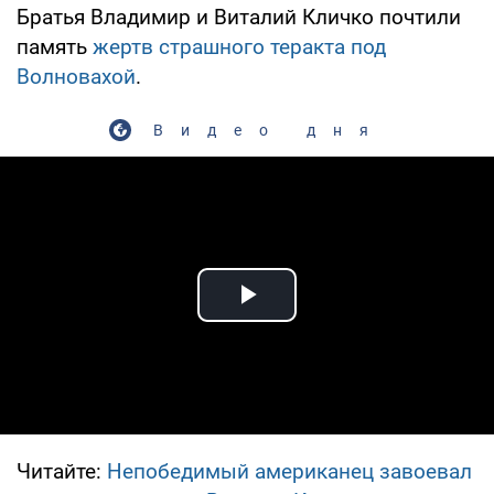
Братья Владимир и Виталий Кличко почтили
память
жертв страшного теракта под
Волновахой
.
Видео дня
Play Video
Читайте:
Непобедимый американец завоевал