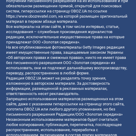
получении письменного разрешения на их использование и при
обязательном размещении прямой, открытой для поисковых
систем, гиперссылки на страницу OBOZ.UA по ссылке
https://www.obozrevatel.com
, на которой размещен оригинальный
материал в первом абзаце материала.
Все материалы на этом сайте, в том числе интервью, статьи,
исследования – служебные произведения журналистов
редакции, исключительные имущественные права на которые
принадлежат ООО «Золотая середина».
На все опубликованные фотоматериалы Getty Images редакция
имеет имущественные права, защищаемые законом Украины
«Об авторских правах и смежных правах», никто не имеет права
без письменного разрешения ООО «Золотая середина» их
использовать, они не подлежат дальнейшему воспроизводству,
переводу, распространению в любой форме.
Редакция OBOZ.UA может не разделять точку зрения,
изложенную в авторском материале. За достоверность
информации, размещенной в рекламных материалах,
ответственность несет рекламодатель.
Запрещено использование материалов размещенных на этом
сайте, даже с указанием гиперссылки на страницу этого сайта,
логотипа OBOZ.UA или любого другого упоминания, но без
письменного разрешения Редакции/ООО «Золотая середина»
Незаконным использованием материалов будет считаться:
любое копирование, публикация, перепечатка, последующее
распространение, использование, переработка с
использованием, включением в состав других материалов,