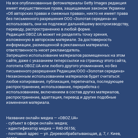
На все опубликованные фотоматериалы Getty Images редакция
имеет имущественные права, защищаемые законом Украины
«Об авторских правах и смежных правах», никто не имеет права
без письменного разрешения ООО «Золотая середина» их
использовать, они не подлежат дальнейшему воспроизводству,
переводу, распространению в любой форме.
Редакция OBOZ.UA может не разделять точку зрения,
изложенную в авторском материале. За достоверность
информации, размещенной в рекламных материалах,
ответственность несет рекламодатель.
Запрещено использование материалов размещенных на этом
сайте, даже с указанием гиперссылки на страницу этого сайта,
логотипа OBOZ.UA или любого другого упоминания, но без
письменного разрешения Редакции/ООО «Золотая середина»
Незаконным использованием материалов будет считаться:
любое копирование, публикация, перепечатка, последующее
распространение, использование, переработка с
использованием, включением в состав других материалов,
распространение, адаптация, перевод и другие подобные
изменения материала.
Название онлайн медиа — «OBOZ.UA»
- субъект в сфере онлайн медиа;
- идентификатор медиа — R40-06156;
- почтовый адрес — ул. Деревообрабатывающая, д. 7, г. Киев,