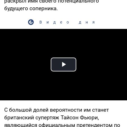
раскрыл имя своего потенциального
будущего соперника.
Видео дня
Play Video
С большой долей вероятности им станет
британcкий супертяж Тайсон Фьюри,
являющийся официальным претендентом по