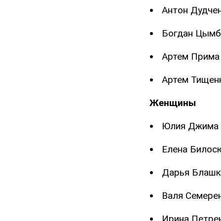
Антон Дудче
Богдан Цымб
Артем Прима
Артем Тищен
Женщины
Юлия Джима
Елена Билос
Дарья Блаш
Валя Семере
Ирина Петрен