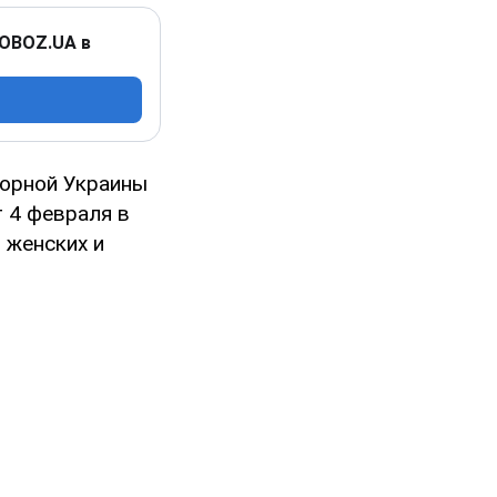
 OBOZ.UA в
борной Украины
т 4 февраля в
 женских и