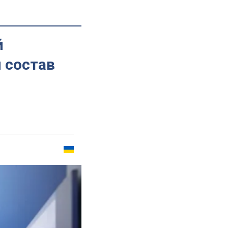
й
 состав