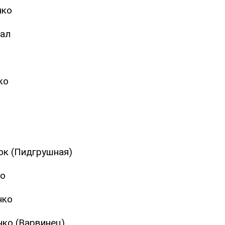
нко
ал
ко
юк (Пидгрушная)
ко
нко
ко (Варвинец)