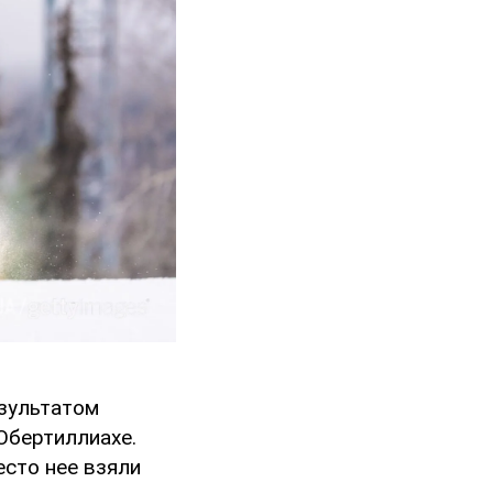
езультатом
Обертиллиахе.
есто нее взяли