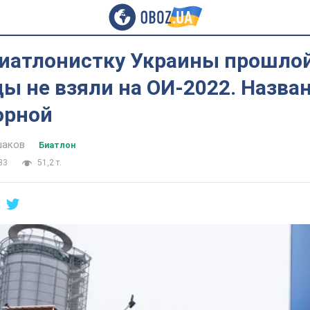
иатлонистку Украины прошло
 не взяли на ОИ-2022. Назван
орной
шаков
Биатлон
33
51,2 т.