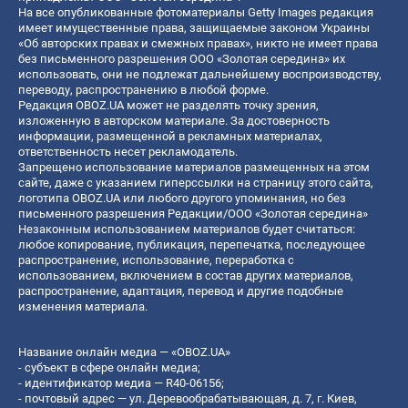
На все опубликованные фотоматериалы Getty Images редакция
имеет имущественные права, защищаемые законом Украины
«Об авторских правах и смежных правах», никто не имеет права
без письменного разрешения ООО «Золотая середина» их
использовать, они не подлежат дальнейшему воспроизводству,
переводу, распространению в любой форме.
Редакция OBOZ.UA может не разделять точку зрения,
изложенную в авторском материале. За достоверность
информации, размещенной в рекламных материалах,
ответственность несет рекламодатель.
Запрещено использование материалов размещенных на этом
сайте, даже с указанием гиперссылки на страницу этого сайта,
логотипа OBOZ.UA или любого другого упоминания, но без
письменного разрешения Редакции/ООО «Золотая середина»
Незаконным использованием материалов будет считаться:
любое копирование, публикация, перепечатка, последующее
распространение, использование, переработка с
использованием, включением в состав других материалов,
распространение, адаптация, перевод и другие подобные
изменения материала.
Название онлайн медиа — «OBOZ.UA»
- субъект в сфере онлайн медиа;
- идентификатор медиа — R40-06156;
- почтовый адрес — ул. Деревообрабатывающая, д. 7, г. Киев,