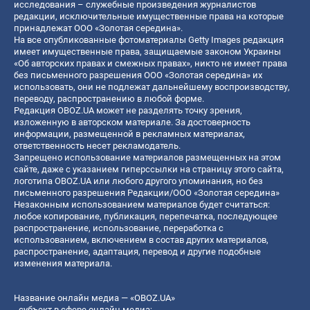
исследования – служебные произведения журналистов
редакции, исключительные имущественные права на которые
принадлежат ООО «Золотая середина».
На все опубликованные фотоматериалы Getty Images редакция
имеет имущественные права, защищаемые законом Украины
«Об авторских правах и смежных правах», никто не имеет права
без письменного разрешения ООО «Золотая середина» их
использовать, они не подлежат дальнейшему воспроизводству,
переводу, распространению в любой форме.
Редакция OBOZ.UA может не разделять точку зрения,
изложенную в авторском материале. За достоверность
информации, размещенной в рекламных материалах,
ответственность несет рекламодатель.
Запрещено использование материалов размещенных на этом
сайте, даже с указанием гиперссылки на страницу этого сайта,
логотипа OBOZ.UA или любого другого упоминания, но без
письменного разрешения Редакции/ООО «Золотая середина»
Незаконным использованием материалов будет считаться:
любое копирование, публикация, перепечатка, последующее
распространение, использование, переработка с
использованием, включением в состав других материалов,
распространение, адаптация, перевод и другие подобные
изменения материала.
Название онлайн медиа — «OBOZ.UA»
- субъект в сфере онлайн медиа;