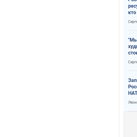
рес
кто
дик
Серг
"Мы
худ
сто
отч
Серг
рак
Зап
Рос
НАТ
Леон