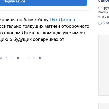
сало
Подписаться
оско
Сотру
посл
внешн
что у 
разг
краины по баскетболу
Пух Джетер
Фото
7.0
сительно грядущих матчей отборочного
По словам Джетера, команда уже имеет
ию о будущих соперниках от
идео дня