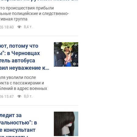
рутке: полиция составила
сто происшествия прибыли
нистративный протокол.
ьные полицейские и следственно-
тивная группа
о
8,4 т.
26 18:40
ют, потому что
ы": в Черновцах
тель автобуса
вил неуважение к
инским военным и
ля уволили после
тился за это.
икта с пассажирами и
лений в адрес военных
о
8,0 т.
26 15:47
следит за
уальностью": в
е консультант