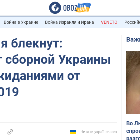
Война в Украине
Война Израиля и Ирана
VENETO
Россий
Важ
я блекнут:
т сборной Украины
жиданиями от
019
Во Л
спро
Читати українською
разг