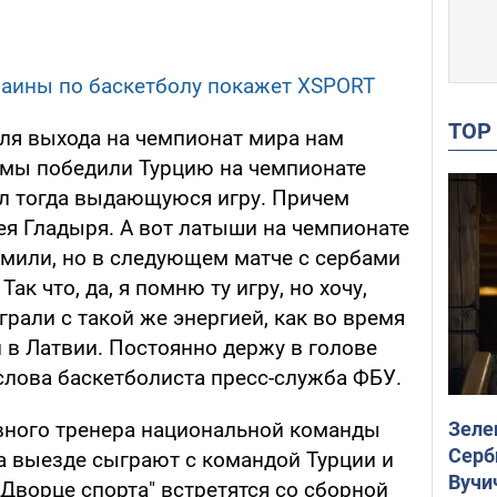
раины по баскетболу покажет XSPORT
TO
для выхода на чемпионат мира нам
 мы победили Турцию на чемпионате
л тогда выдающуюся игру. Причем
ея Гладыря. А вот латыши на чемпионате
омили, но в следующем матче с сербами
к что, да, я помню ту игру, но хочу,
рали с такой же энергией, как во время
 в Латвии. Постоянно держу в голове
 слова баскетболиста пресс-служба ФБУ.
Зеле
вного тренера национальной команды
Серб
а выезде сыграют с командой Турции и
Вучи
Дворце спорта" встретятся со сборной