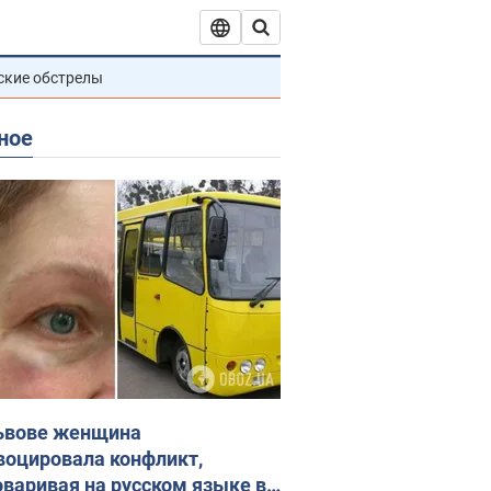
ские обстрелы
ное
ьвове женщина
воцировала конфликт,
оваривая на русском языке в