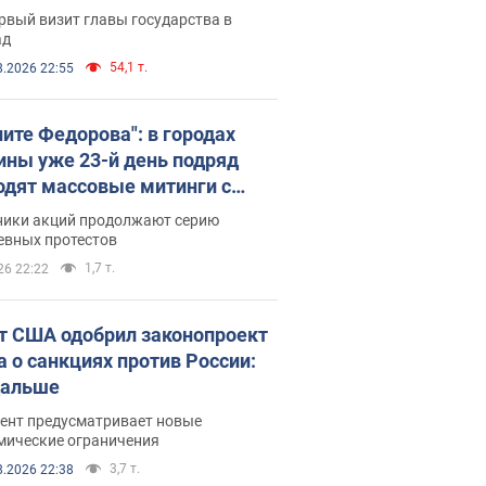
рвый визит главы государства в
ад
54,1 т.
8.2026 22:55
ните Федорова": в городах
ины уже 23-й день подряд
одят массовые митинги с
атами. Фото и видео
ники акций продолжают серию
евных протестов
1,7 т.
26 22:22
т США одобрил законопроект
а о санкциях против России:
дальше
ент предусматривает новые
мические ограничения
3,7 т.
8.2026 22:38