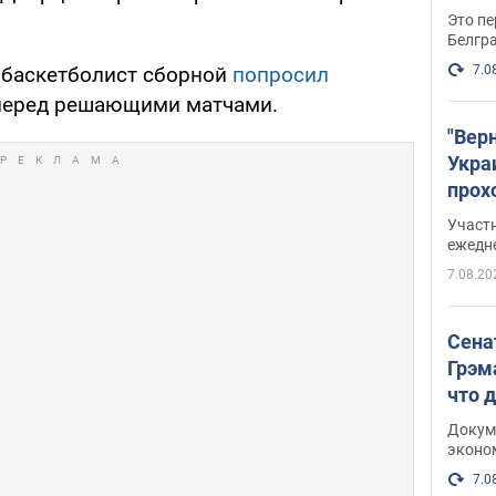
Это пе
Белгр
7.0
, баскетболист сборной
попросил
перед решающими матчами.
"Вер
Укра
прох
плак
Участ
ежедн
7.08.20
Сена
Грэм
что 
Докум
эконо
7.0