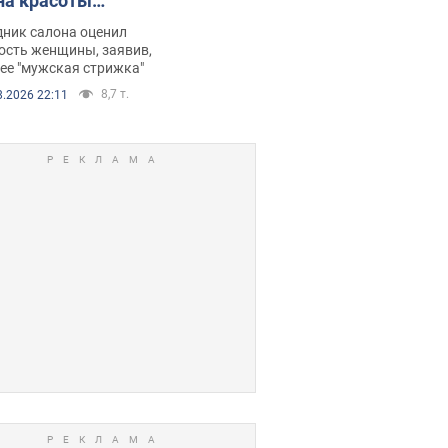
на красоты
рбил женщину
дник салона оценил
е химиотерапии,
ость женщины, заявив,
нее "мужская стрижка"
орелся скандал.
8,7 т.
8.2026 22:11