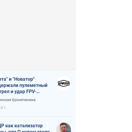
рта" и "Новатор"
ержали пулеметный
трел и удар FPV-
на, сохранив жизнь
инская Бронетехника
церу ВСУ
,6 т.
Р как катализатор
ны, или О новом этапе