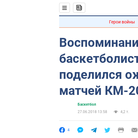
Герои войны
Воспоминани
баскетболис
поделился о
матчей КМ-2
Баскетбол
27.06.2018 13:58
4,2 т.
4