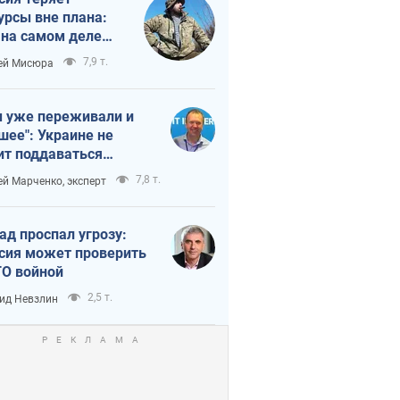
урсы вне плана:
 на самом деле
тует темп войны
7,9 т.
ей Мисюра
 уже переживали и
шее": Украине не
ит поддаваться
аянию из-за
7,8 т.
ей Марченко, эксперт
етного террора
ад проспал угрозу:
сия может проверить
О войной
2,5 т.
ид Невзлин