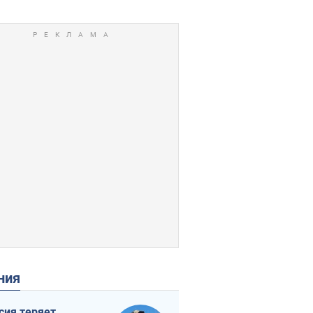
ения
сия теряет