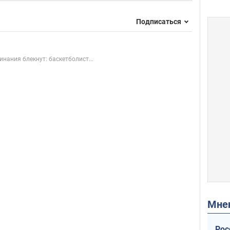
Подписаться
нания блекнут: баскетболист...
Мн
Рос