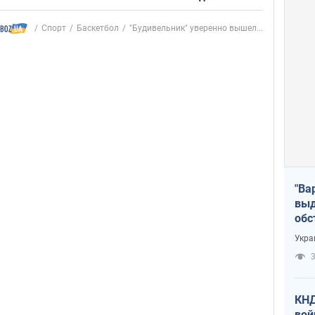
Спорт
Баскетбол
"Будивельник" уверенно вышел...
"Ва
выд
обс
дро
Укра
офи
3
КНД
вой