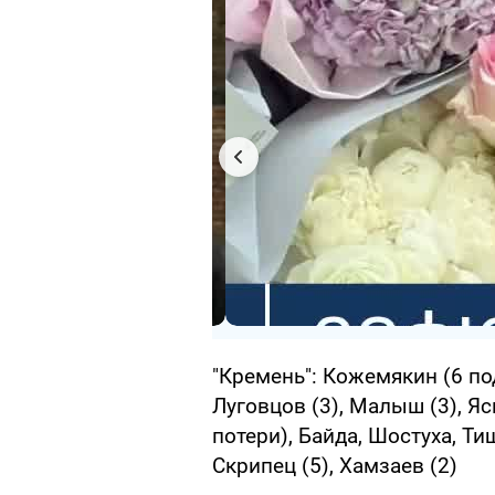
"Кремень": Кожемякин (6 под
Луговцов (3), Малыш (3), Яси
потери), Байда, Шостуха, Ти
Скрипец (5), Хамзаев (2)