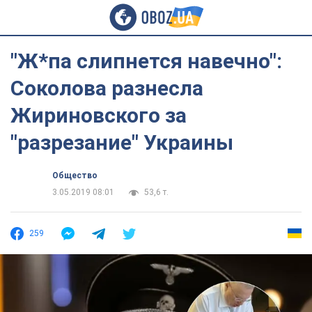
"Ж*па слипнется навечно":
Соколова разнесла
Жириновского за
"разрезание" Украины
Общество
3.05.2019 08:01
53,6 т.
259