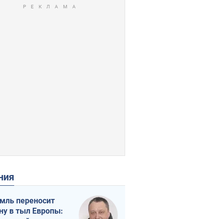
ения
мль переносит
ну в тыл Европы: