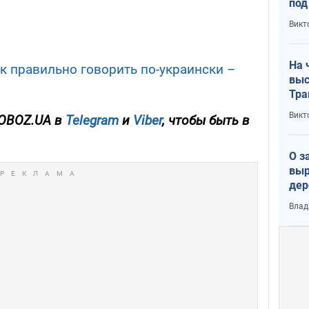
под
кри
Викт
лог
На 
к правильно говорить по-украински –
выс
Тра
Викт
OBOZ.UA в
Telegram
и
Viber
, чтобы быть в
О з
выр
дер
что
Влад
Тер