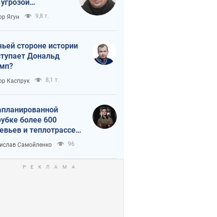
 угрозой
тическая
9,8 т.
ор Ягун
истика
чьей стороне истории
тупает Дональд
мп?
8,1 т.
ор Каспрук
апланированной
убке более 600
евьев и теплотрассе:
 происходит на
96
ислав Самойленко
емках в Киеве