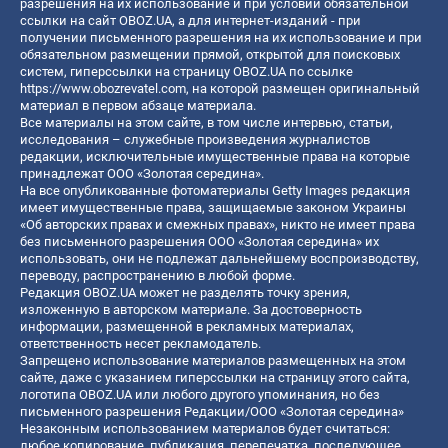
разрешения на их использование и при условии обязательной
ссылки на сайт OBOZ.UA, а для интернет-изданий - при
получении письменного разрешения на их использование и при
обязательном размещении прямой, открытой для поисковых
систем, гиперссылки на страницу OBOZ.UA по ссылке
https://www.obozrevatel.com
, на которой размещен оригинальный
материал в первом абзаце материала.
Все материалы на этом сайте, в том числе интервью, статьи,
исследования – служебные произведения журналистов
редакции, исключительные имущественные права на которые
принадлежат ООО «Золотая середина».
На все опубликованные фотоматериалы Getty Images редакция
имеет имущественные права, защищаемые законом Украины
«Об авторских правах и смежных правах», никто не имеет права
без письменного разрешения ООО «Золотая середина» их
использовать, они не подлежат дальнейшему воспроизводству,
переводу, распространению в любой форме.
Редакция OBOZ.UA может не разделять точку зрения,
изложенную в авторском материале. За достоверность
информации, размещенной в рекламных материалах,
ответственность несет рекламодатель.
Запрещено использование материалов размещенных на этом
сайте, даже с указанием гиперссылки на страницу этого сайта,
логотипа OBOZ.UA или любого другого упоминания, но без
письменного разрешения Редакции/ООО «Золотая середина»
Незаконным использованием материалов будет считаться:
любое копирование, публикация, перепечатка, последующее