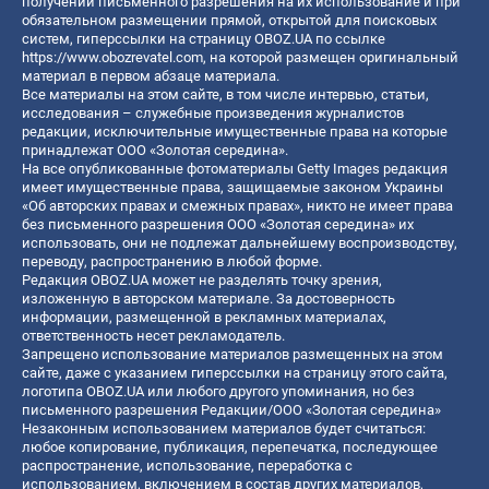
получении письменного разрешения на их использование и при
обязательном размещении прямой, открытой для поисковых
систем, гиперссылки на страницу OBOZ.UA по ссылке
https://www.obozrevatel.com
, на которой размещен оригинальный
материал в первом абзаце материала.
Все материалы на этом сайте, в том числе интервью, статьи,
исследования – служебные произведения журналистов
редакции, исключительные имущественные права на которые
принадлежат ООО «Золотая середина».
На все опубликованные фотоматериалы Getty Images редакция
имеет имущественные права, защищаемые законом Украины
«Об авторских правах и смежных правах», никто не имеет права
без письменного разрешения ООО «Золотая середина» их
использовать, они не подлежат дальнейшему воспроизводству,
переводу, распространению в любой форме.
Редакция OBOZ.UA может не разделять точку зрения,
изложенную в авторском материале. За достоверность
информации, размещенной в рекламных материалах,
ответственность несет рекламодатель.
Запрещено использование материалов размещенных на этом
сайте, даже с указанием гиперссылки на страницу этого сайта,
логотипа OBOZ.UA или любого другого упоминания, но без
письменного разрешения Редакции/ООО «Золотая середина»
Незаконным использованием материалов будет считаться:
любое копирование, публикация, перепечатка, последующее
распространение, использование, переработка с
использованием, включением в состав других материалов,