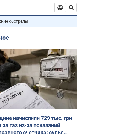
ские обстрелы
ное
ине начислили 729 тыс. грн
 за газ из-за показаний
правного счетчика: судья