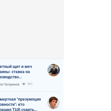
етный щит и меч
аины: ставка на
изводство
ственных ракет
591
лл Татаринов
мертная "презумпция
овности": кто
решил ТЦК судить