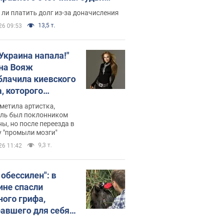
с неожиданное решение
ли платить долг из-за доначисления
13,5 т.
26 09:53
 Украина напала!"
на Вояж
блачила киевского
, которого
омбировали": он
метила артистка,
 русского не знал,
ель был поклонником
ы, но после переезда в
перь хочет
 "промыли мозги"
цида украинцев
9,3 т.
26 11:42
 обессилен": в
ине спасли
ного грифа,
авшего для себя