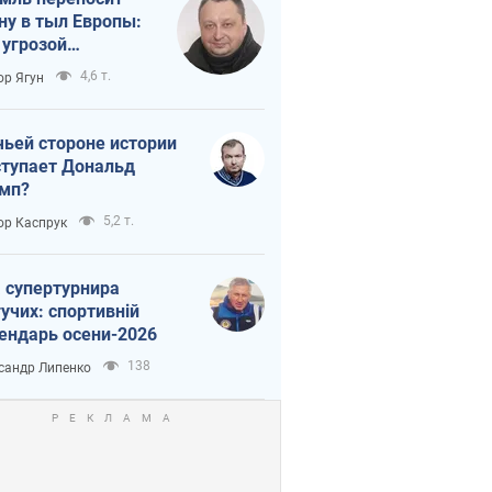
ну в тыл Европы:
 угрозой
тическая
4,6 т.
ор Ягун
истика
чьей стороне истории
тупает Дональд
мп?
5,2 т.
ор Каспрук
 супертурнира
учих: спортивній
ендарь осени-2026
138
сандр Липенко