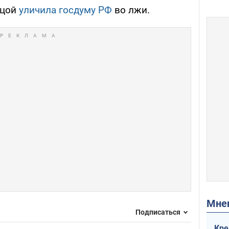
ицой
уличила госдуму РФ
во лжи.
Мн
Подписаться
Кре