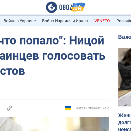
Война в Украине
Война Израиля и Ирана
VENETO
Россий
Важ
что попало": Ницой
аинцев голосовать
истов
Читати українською
Женщ
долга
неис