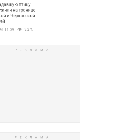
пичный маршрут.
адавшую птицу
ужили на границе
кой и Черкасской
тей
3,2 т.
26 11:09