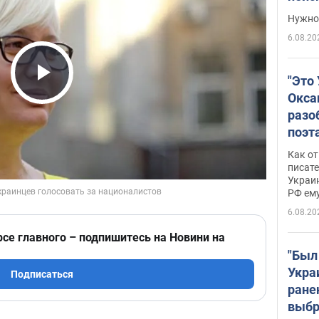
выне
Нужно 
6.08.20
"Это
Play Video
Окса
разо
поэта
"заз
Как от
даже
писат
Украин
а те
РФ ему
гено
6.08.20
рсе главного – подпишитесь на Новини на
"Был
Укра
Подписаться
ране
выбр