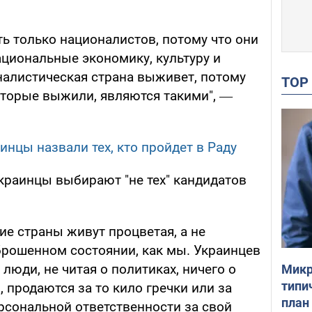
ь только националистов, потому что они
ациональные экономику, культуру и
налистическая страна выживет, потому
TO
оторые выжили, являются такими", ―
инцы назвали тех, кто пройдет в Раду
украинцы выбирают "не тех" кандидатов
ие страны живут процветая, а не
рошенном состоянии, как мы. Украинцев
люди, не читая о политиках, ничего о
Микр
типи
, продаются за то кило гречки или за
план
ерсональной ответственности за свой