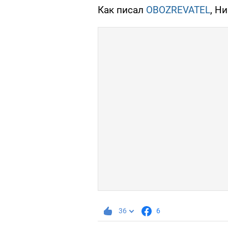
Как писал
OBOZREVATEL
, Н
36
6