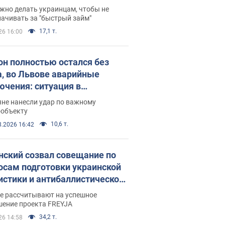
 деньги
жно делать украинцам, чтобы не
ачивать за "быстрый займ"
17,1 т.
26 16:00
он полностью остался без
а, во Львове аварийные
ючения: ситуация в
госистеме 6 августа
яне нанесли удар по важному
ообъекту
10,6 т.
8.2026 16:42
нский созвал совещание по
осам подготовки украинской
истики и антибаллистической
раммы FREYJA: какие
ве рассчитывают на успешное
ния готовятся
шение проекта FREYJA
34,2 т.
26 14:58