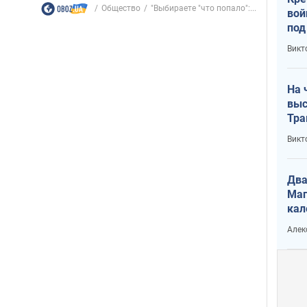
Общество
"Выбираете "что попало":...
вой
под
кри
Викт
лог
На 
выс
Тра
Викт
Два
Маг
кал
Алек