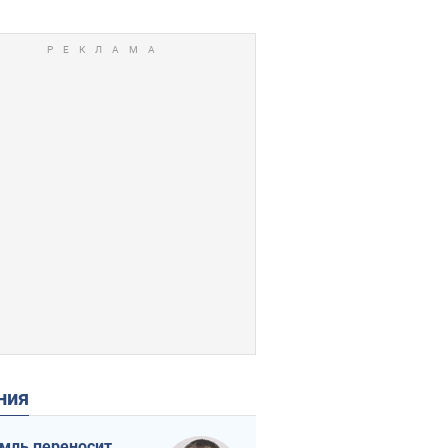
ения
мль переносит