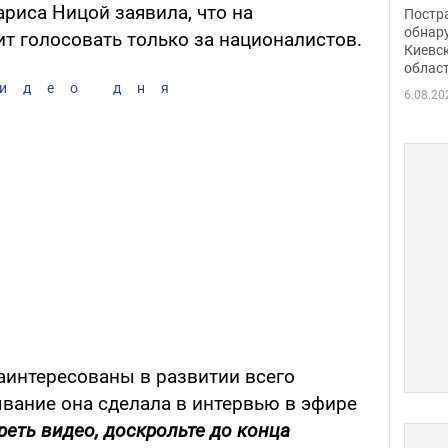
нети
риса Ницой заявила, что на
Постр
Фото
обнар
т голосовать только за националистов.
Киевс
облас
идео дня
6.08.20
аинтересованы в развитии всего
ывание она сделала в интервью в эфире
реть видео, доскрольте до конца