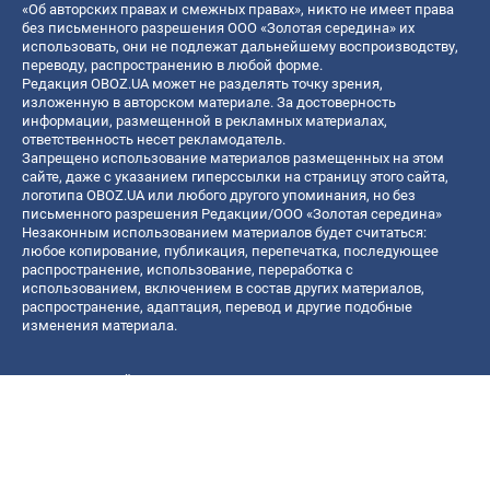
«Об авторских правах и смежных правах», никто не имеет права
без письменного разрешения ООО «Золотая середина» их
использовать, они не подлежат дальнейшему воспроизводству,
переводу, распространению в любой форме.
Редакция OBOZ.UA может не разделять точку зрения,
изложенную в авторском материале. За достоверность
информации, размещенной в рекламных материалах,
ответственность несет рекламодатель.
Запрещено использование материалов размещенных на этом
сайте, даже с указанием гиперссылки на страницу этого сайта,
логотипа OBOZ.UA или любого другого упоминания, но без
письменного разрешения Редакции/ООО «Золотая середина»
Незаконным использованием материалов будет считаться:
любое копирование, публикация, перепечатка, последующее
распространение, использование, переработка с
использованием, включением в состав других материалов,
распространение, адаптация, перевод и другие подобные
изменения материала.
Название онлайн медиа — «OBOZ.UA»
- субъект в сфере онлайн медиа;
- идентификатор медиа — R40-06156;
- почтовый адрес — ул. Деревообрабатывающая, д. 7, г. Киев,
01013;
- адрес электронной почты —
[email protected]
; - телефон — (044)