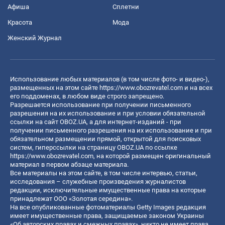
Афиша
Сплетни
Красота
Мода
Женский Журнал
Использование любых материалов (в том числе фото- и видео-),
размещенных на этом сайте
https://www.obozrevatel.com
и на всех
его поддоменах, в любом виде строго запрещено.
Разрешается использование при получении письменного
разрешения на их использование и при условии обязательной
ссылки на сайт OBOZ.UA, а для интернет-изданий - при
получении письменного разрешения на их использование и при
обязательном размещении прямой, открытой для поисковых
систем, гиперссылки на страницу OBOZ.UA по ссылке
https://www.obozrevatel.com
, на которой размещен оригинальный
материал в первом абзаце материала.
Все материалы на этом сайте, в том числе интервью, статьи,
исследования – служебные произведения журналистов
редакции, исключительные имущественные права на которые
принадлежат ООО «Золотая середина».
На все опубликованные фотоматериалы Getty Images редакция
имеет имущественные права, защищаемые законом Украины
«Об авторских правах и смежных правах», никто не имеет права