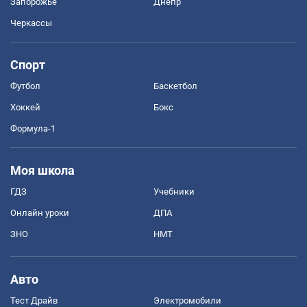
Запорожье
Днепр
Черкассы
Спорт
Футбол
Баскетбол
Хоккей
Бокс
Формула-1
Моя школа
ГДЗ
Учебники
Онлайн уроки
ДПА
ЗНО
НМТ
Авто
Тест Драйв
Электромобили