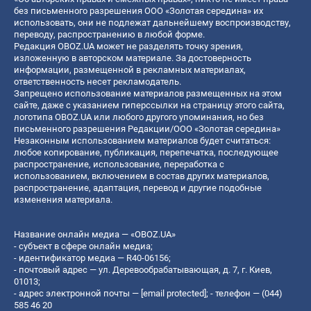
без письменного разрешения ООО «Золотая середина» их
использовать, они не подлежат дальнейшему воспроизводству,
переводу, распространению в любой форме.
Редакция OBOZ.UA может не разделять точку зрения,
изложенную в авторском материале. За достоверность
информации, размещенной в рекламных материалах,
ответственность несет рекламодатель.
Запрещено использование материалов размещенных на этом
сайте, даже с указанием гиперссылки на страницу этого сайта,
логотипа OBOZ.UA или любого другого упоминания, но без
письменного разрешения Редакции/ООО «Золотая середина»
Незаконным использованием материалов будет считаться:
любое копирование, публикация, перепечатка, последующее
распространение, использование, переработка с
использованием, включением в состав других материалов,
распространение, адаптация, перевод и другие подобные
изменения материала.
Название онлайн медиа — «OBOZ.UA»
- субъект в сфере онлайн медиа;
- идентификатор медиа — R40-06156;
- почтовый адрес — ул. Деревообрабатывающая, д. 7, г. Киев,
01013;
- адрес электронной почты —
[email protected]
; - телефон — (044)
585 46 20