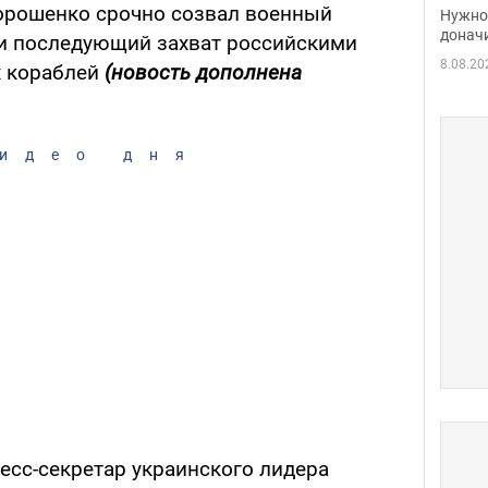
судь
орошенко срочно созвал военный
Нужно 
неож
донач
л и последующий захват российскими
8.08.20
х кораблей
(новость дополнена
идео дня
ресс-секретар украинского лидера