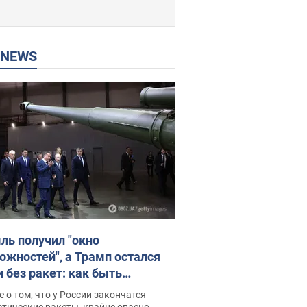
P NEWS
ль получил "окно
ожностей", а Трамп остался
и без ракет: как быть
ине? Интервью с Мельником
 о том, что у России закончатся
тические ракеты, крайне опасно,