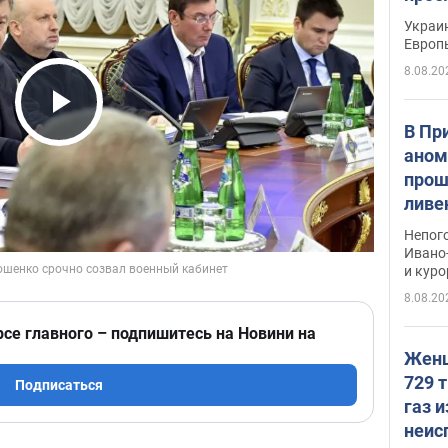
гран
Украин
Европ
8.08.20
Play Video
В Пр
аном
прош
ливе
прев
Непог
Виде
Ивано
и кур
8.08.20
рсе главного – подпишитесь на Новини на
Женщ
729 т
Подписаться
газ 
неис