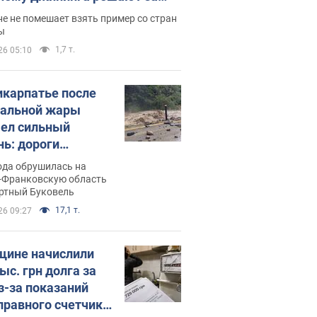
ицей
е не помешает взять пример со стран
ы
1,7 т.
26 05:10
икарпатье после
альной жары
ел сильный
нь: дороги
ратились в реки.
ода обрушилась на
о
-Франковскую область
ортный Буковель
17,1 т.
26 09:27
ине начислили
ыс. грн долга за
из-за показаний
правного счетчика: