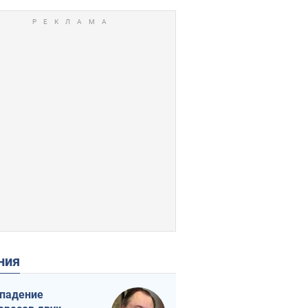
ения
падение