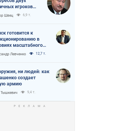
ересов двух
ичных игроков
 тайный план
6,9 т.
ор Швец
мпа и Путина?
ск готовится к
кционированию в
овиях масштабного
нного кризиса
12,7 т.
сандр Левченко
оружия, ни людей: как
ашенко создает
ую армию
9,4 т.
 Тышкевич