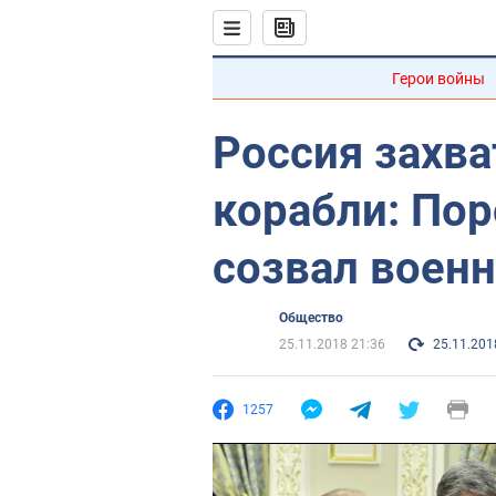
Герои войны
Россия захва
корабли: По
созвал воен
Общество
25.11.2018 21:36
25.11.201
1257