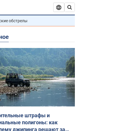
ские обстрелы
ное
ительные штрафы и
иальные полигоны: как
лему джипинга решают за