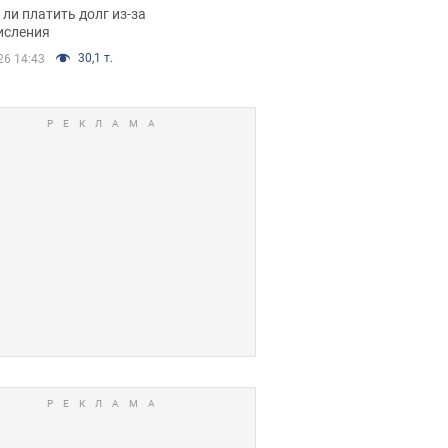
я вынес
ли платить долг из-за
иданное решение
исления
30,1 т.
26 14:43