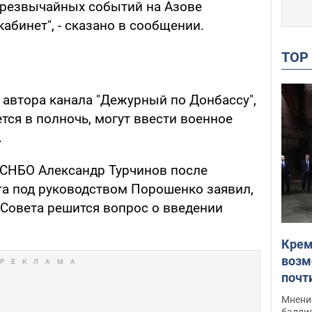
 чрезвычайных событий на Азове
абинет", - сказано в сообщении.
TO
автора канала "Дежурный по Донбассу",
ется в полночь, могут ввести военное
.
ь СНБО Александр Турчинов после
та под руководством Порошенко заявил,
 Совета решится вопрос о введении
Крем
возм
почт
Укра
Мнение
баллис