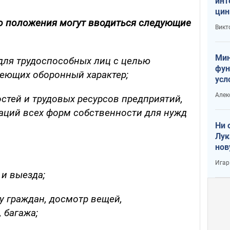
инт
цин
о положения могут вводиться следующие
или
Викт
Тра
Мин
для трудоспособных лиц с целью
фун
еющих оборонный характер;
усл
вое
Алек
тей и трудовых ресурсов предприятий,
аций всех форм собственности для нужд
Ни 
Лук
нов
Игар
и выезда;
у граждан, досмотр вещей,
 багажа;