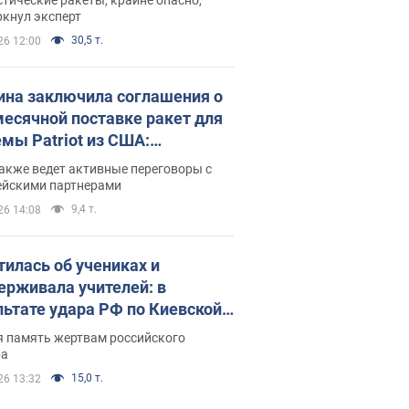
ркнул эксперт
30,5 т.
26 12:00
ина заключила соглашения о
есячной поставке ракет для
емы Patriot из США:
нский раскрыл подробности
акже ведет активные переговоры с
ейскими партнерами
9,4 т.
26 14:08
тилась об учениках и
ерживала учителей: в
льтате удара РФ по Киевской
сти погибли директор
я память жертвам российского
ского лицея, её муж и внук
ра
15,0 т.
26 13:32