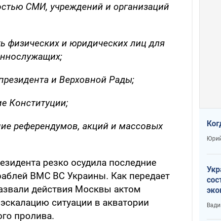
остью СМИ, учреждений и организаций
ь физических и юридических лиц для
еннослужащих;
президента и Верховной Рады;
е Конституции;
Ког
ие референдумов, акций и массовых
Юрий
езидента резко осудила последние
Укр
раблей ВМС ВС Украины. Как передает
сос
назвали действия Москвы актом
эко
Ест
 эскалацию ситуации в акватории
Вади
тун
ого пролива.