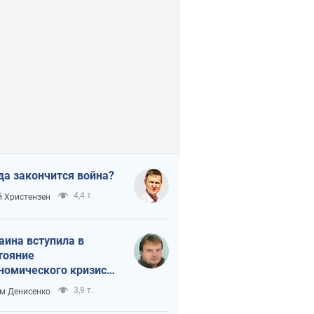
да закончится война?
4,4 т.
 Христензен
аина вступила в
тояние
номического кризиса.
ь ли свет в конце
3,9 т.
м Денисенко
неля?