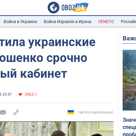
Война в Украине
Война Израиля и Ирана
VENETO
Россий
Важ
тила украинские
рошенко срочно
ный кабинет
8 23:47
200,2 т.
Читати українською
Знач
спец
проб