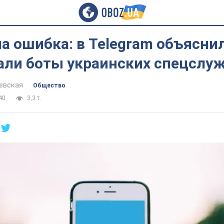
 ошибка: в Telegram объясни
али боты украинских спецслу
евская
Общество
40
3,3 т.