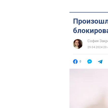
Произошла
блокиров
София Закр
29.04.2024 20:
0