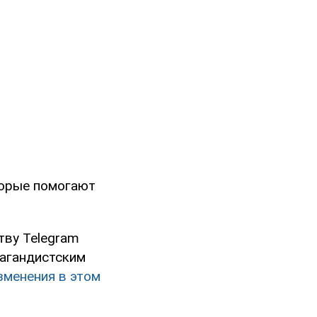
торые помогают
тву Telegram
пагандистским
зменения в этом