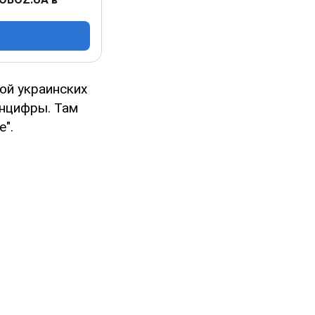
ой украинских
инцифры. Там
".