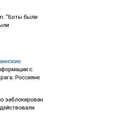
am. "Боты были
были
аинские
нформации с
рага. Россияне
но заблокирован
водействовали