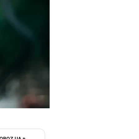
 OBOZ.UA в