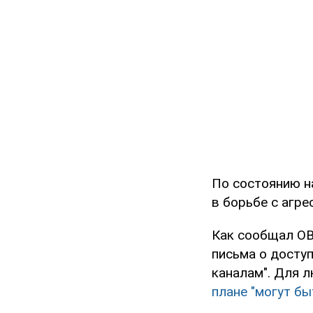
По состоянию н
в борьбе с агре
Как сообщал OB
письма о досту
каналам". Для 
плане "могут б