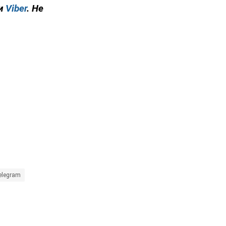
и
Viber
. Не
elegram