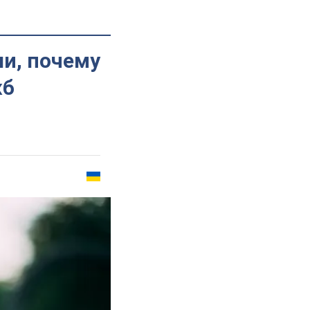
ли, почему
жб