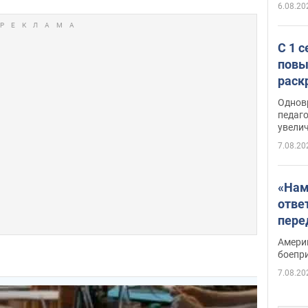
6.08.20
С 1 
повы
раск
Однов
педаг
увелич
7.08.20
«Нам
отве
пере
Patri
Амери
боепр
7.08.20