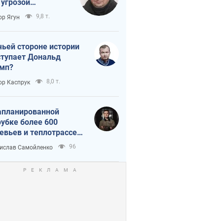
 угрозой
тическая
9,8 т.
ор Ягун
истика
чьей стороне истории
тупает Дональд
мп?
8,0 т.
ор Каспрук
апланированной
убке более 600
евьев и теплотрассе:
 происходит на
96
ислав Самойленко
емках в Киеве