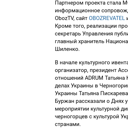
Партнером проекта стала М
информационное сопровожд
ObozTV
, сайт
OBOZREVATEL
и
Кроме того, реализации пр
секретарь Управления публ
главный хранитель Национа
Шиленко.
В начале культурного ивент
организатор, президент Ас
отношений ADRUM Татьяна 
делах Украины в Черногори
Украины Татьяна Пискарева
Буржан рассказали о Днях 
мероприятии культурной ди
черногорцев с культурой У
странами.