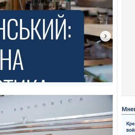
Мн
Кре
вой