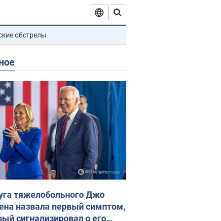
ские обстрелы
ное
уга тяжелобольного Джо
ена назвала первый симптом,
рый сигнализировал о его