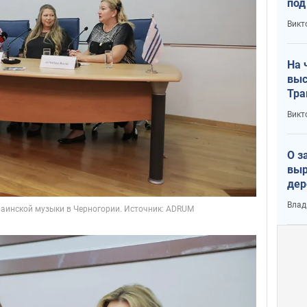
под
кри
Викт
лог
На 
выс
Тра
Викт
О з
выр
дер
что
Влад
Тер