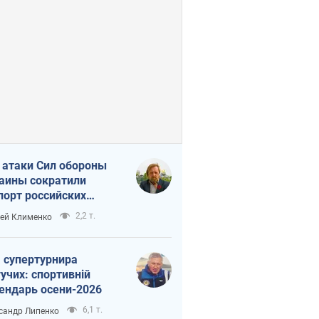
 атаки Сил обороны
аины сократили
порт российских
тепродуктов
2,2 т.
ей Клименко
 супертурнира
учих: спортивній
ендарь осени-2026
6,1 т.
сандр Липенко