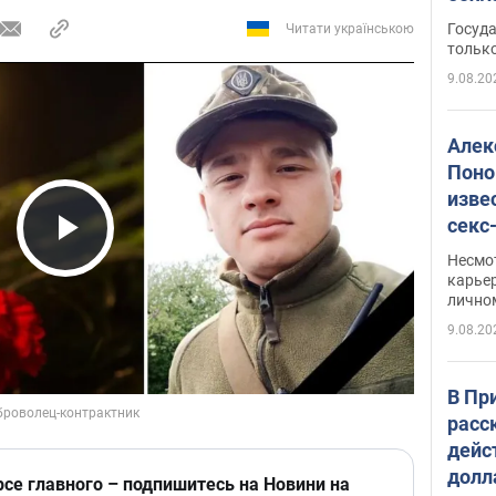
этом
Госуд
Читати українською
только
9.08.20
Алек
Поно
изве
секс
как 
Play Video
Несмо
карьер
лично
9.08.20
В Пр
расс
дейс
долл
рсе главного – подпишитесь на Новини на