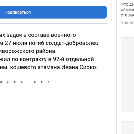
прин
Что де
обме
обмен
Подписаться
стары
таки
9.08.20
х задач в составе военного
м 27 июля погиб солдат-доброволец
иворожского района
ил по контракту в 92-й отдельной
им. кошевого атамана Ивана Сирко.
идео дня