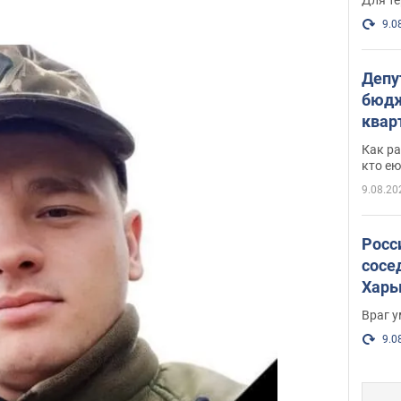
9.0
Депу
бюдж
кварт
парл
Как ра
и гд
кто ею
9.08.20
Росс
сосе
Харь
пост
Враг 
9.0