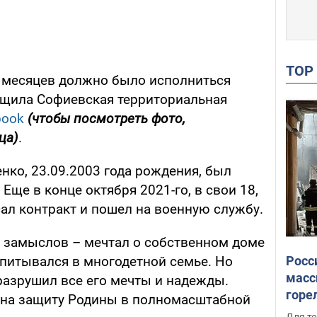
TO
 месяцев должно было исполниться
общила Софиевская территориальная
book
(чтобы посмотреть фото,
ца)
.
ко, 23.09.2003 года рождения, был
Еще в конце октября 2021-го, в свои 18,
л контракт и пошел на военную службу.
и замыслов – мечтал о собственном доме
Росс
спитывался в многодетной семье. Но
масс
разрушил все его мечты и надежды.
горе
л на защиту Родины в полномасштабной
есть
Для те