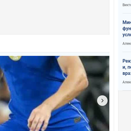
или
Викт
Тра
Мин
фун
усл
вое
Алек
Рек
и, 
вра
Диа
Алек
тре