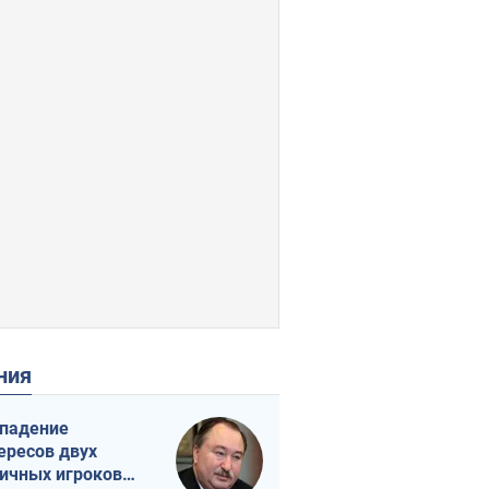
ения
падение
ересов двух
ичных игроков