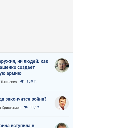
оружия, ни людей: как
ашенко создает
ую армию
15,9 т.
 Тышкевич
да закончится война?
11,6 т.
 Христензен
аина вступила в