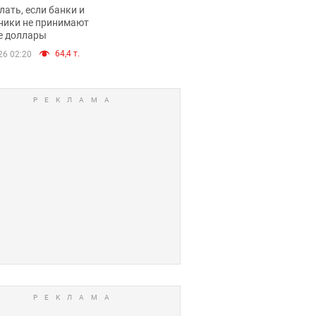
имают ли
лать, если банки и
нники и банки
ники не принимают
е доллары
е купюры
64,4 т.
26 02:20