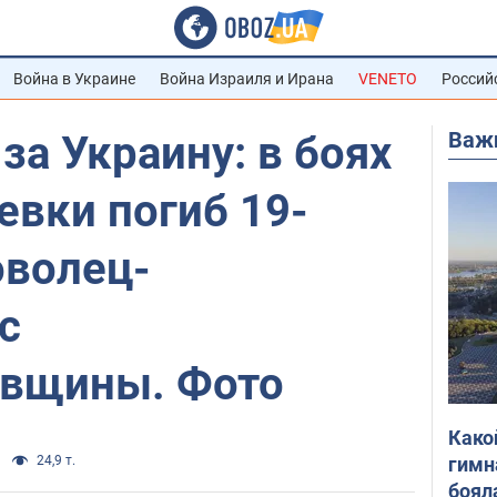
Война в Украине
Война Израиля и Ирана
VENETO
Россий
Важ
за Украину: в боях
евки погиб 19-
оволец-
с
вщины. Фото
Како
гимн
24,9 т.
боял