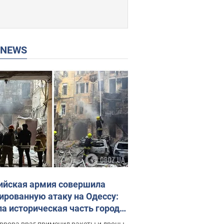
P NEWS
ийская армия совершила
ированную атаку на Одессу:
ла историческая часть города,
 пострадавшие. Фото и видео
ррора враг применил ракеты и дроны