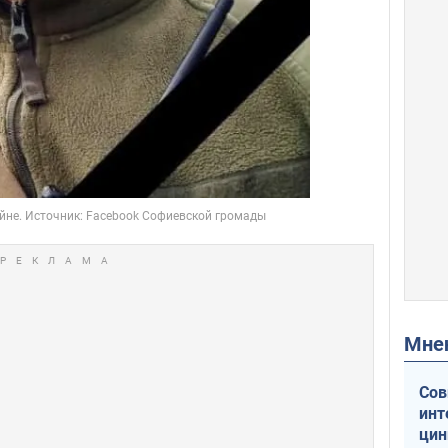
Мн
Сов
инт
цин