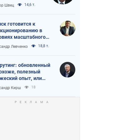
 тайный план
14,6 т.
ор Швец
мпа и Путина?
ск готовится к
кционированию в
овиях масштабного
нного кризиса
18,8 т.
сандр Левченко
рутинг: обновленный
похоже, полезный
жеский опыт, или
лектика
18
сандр Кирш
бовательной трусости