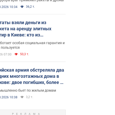
36,2 т.
8.2026 10:34
таты взяли деньги из
ета на аренду элитных
ир в Киеве: кто из
аментариев просил средства
ботает особая социальная гарантия и
е поселился
 пользуется
50,3 т.
26 07:00
ийская армия обстреляла два
дних многоэтажных дома в
кове: двое погибших, более 20
радавших
умышленно бьет по жилым домам
3,2 т.
8.2026 10:38