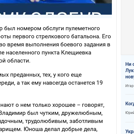
р был номером обслуги пулеметного
оты первого стрелкового батальона. Его
во время выполнения боевого задания в
ле населенного пункта Клещиевка
ой области.
Ни 
Лук
ых преданных, тех, у кого еще
нов
реди, а так ему навсегда останется 19
Игар
Ког
нают о нем только хорошее – говорят,
. Владимир был чутким, дружелюбным,
Юрий
ядочным, трудолюбивым, заботливым
арищем. Юноша делал добрые дела,
Укр