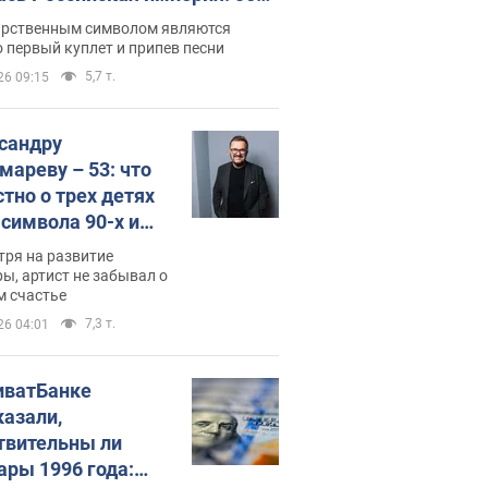
 не рассказывают в школе
арственным символом являются
 первый куплет и припев песни
5,7 т.
26 09:15
сандру
мареву – 53: что
стно о трех детях
-символа 90-х и
они выглядят
тря на развитие
ы, артист не забывал о
м счастье
7,3 т.
26 04:01
иватБанке
казали,
твительны ли
ары 1996 года: