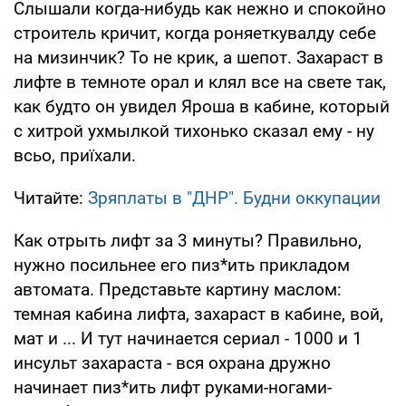
Слышали когда-нибудь как нежно и спокойно
строитель кричит, когда роняеткувалду себе
на мизинчик? То не крик, а шепот. Захараст в
лифте в темноте орал и клял все на свете так,
как будто он увидел Яроша в кабине, который
с хитрой ухмылкой тихонько сказал ему - ну
всьо, приїхали.
Читайте:
Зряплаты в "ДНР". Будни оккупации
Как отрыть лифт за 3 минуты? Правильно,
нужно посильнее его пиз*ить прикладом
автомата. Представьте картину маслом:
темная кабина лифта, захараст в кабине, вой,
мат и ... И тут начинается сериал - 1000 и 1
инсульт захараста - вся охрана дружно
начинает пиз*ить лифт руками-ногами-