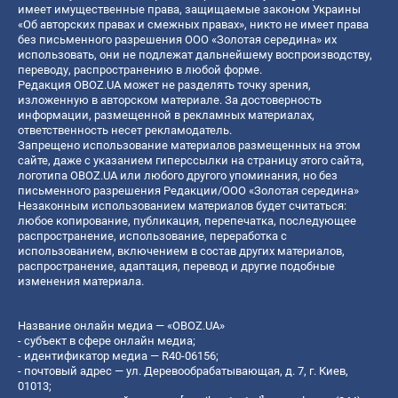
имеет имущественные права, защищаемые законом Украины
«Об авторских правах и смежных правах», никто не имеет права
без письменного разрешения ООО «Золотая середина» их
использовать, они не подлежат дальнейшему воспроизводству,
переводу, распространению в любой форме.
Редакция OBOZ.UA может не разделять точку зрения,
изложенную в авторском материале. За достоверность
информации, размещенной в рекламных материалах,
ответственность несет рекламодатель.
Запрещено использование материалов размещенных на этом
сайте, даже с указанием гиперссылки на страницу этого сайта,
логотипа OBOZ.UA или любого другого упоминания, но без
письменного разрешения Редакции/ООО «Золотая середина»
Незаконным использованием материалов будет считаться:
любое копирование, публикация, перепечатка, последующее
распространение, использование, переработка с
использованием, включением в состав других материалов,
распространение, адаптация, перевод и другие подобные
изменения материала.
Название онлайн медиа — «OBOZ.UA»
- субъект в сфере онлайн медиа;
- идентификатор медиа — R40-06156;
- почтовый адрес — ул. Деревообрабатывающая, д. 7, г. Киев,
01013;