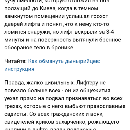
кучу смелости, которую отложил на пол
ползущий до Киева, когда в темном
замкнутом помещении услышал грохот
дверей лифта и понял ,что к нему кто-то
ломится снаружи, но лифт вскрыли за 3-4
минуты и на поверхность вытянули бренное
обосраное тело в бронике.
Читайте:
Как обмануть дынырийцев:
инструкция
Правда, жалко цивильных. Лифтеру не
повезло больше всех - он из общежития
уехал прямо на подвал признаваться во всех
грехах, которые с него выбьют православные
садисты. Со всех гражданских и вояк,
свидетелей криков захарченко, рожающего
кирпичи в лифте, взяли подписки о