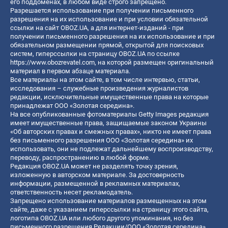
его поддоменах, в любом виде строго запрещено.
Разрешается использование при получении письменного
разрешения на их использование и при условии обязательной
ссылки на сайт OBOZ.UA, а для интернет-изданий - при
получении письменного разрешения на их использование и при
обязательном размещении прямой, открытой для поисковых
систем, гиперссылки на страницу OBOZ.UA по ссылке
https://www.obozrevatel.com
, на которой размещен оригинальный
материал в первом абзаце материала.
Все материалы на этом сайте, в том числе интервью, статьи,
исследования – служебные произведения журналистов
редакции, исключительные имущественные права на которые
принадлежат ООО «Золотая середина».
На все опубликованные фотоматериалы Getty Images редакция
имеет имущественные права, защищаемые законом Украины
«Об авторских правах и смежных правах», никто не имеет права
без письменного разрешения ООО «Золотая середина» их
использовать, они не подлежат дальнейшему воспроизводству,
переводу, распространению в любой форме.
Редакция OBOZ.UA может не разделять точку зрения,
изложенную в авторском материале. За достоверность
информации, размещенной в рекламных материалах,
ответственность несет рекламодатель.
Запрещено использование материалов размещенных на этом
сайте, даже с указанием гиперссылки на страницу этого сайта,
логотипа OBOZ.UA или любого другого упоминания, но без
письменного разрешения Редакции/ООО «Золотая середина»