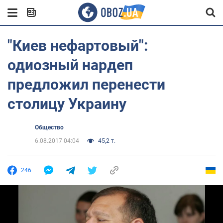
"Киев нефартовый":
одиозный нардеп
предложил перенести
столицу Украину
Общество
6.08.2017 04:04
45,2 т.
246