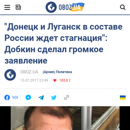
"Донецк и Луганск в составе
России ждет стагнация":
Добкин сделал громкое
заявление
OBOZ.UA
(Архив) Политика
15.07.2017 22:49
185,0 т.
906