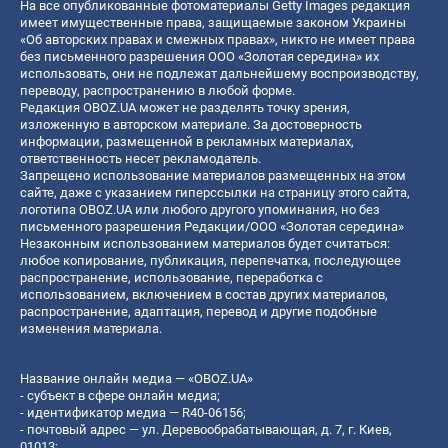
На все опубликованные фотоматериалы Getty Images редакция
имеет имущественные права, защищаемые законом Украины
«Об авторских правах и смежных правах», никто не имеет права
без письменного разрешения ООО «Золотая середина» их
использовать, они не подлежат дальнейшему воспроизводству,
переводу, распространению в любой форме.
Редакция OBOZ.UA может не разделять точку зрения,
изложенную в авторском материале. За достоверность
информации, размещенной в рекламных материалах,
ответственность несет рекламодатель.
Запрещено использование материалов размещенных на этом
сайте, даже с указанием гиперссылки на страницу этого сайта,
логотипа OBOZ.UA или любого другого упоминания, но без
письменного разрешения Редакции/ООО «Золотая середина»
Незаконным использованием материалов будет считаться:
любое копирование, публикация, перепечатка, последующее
распространение, использование, переработка с
использованием, включением в состав других материалов,
распространение, адаптация, перевод и другие подобные
изменения материала.
Название онлайн медиа — «OBOZ.UA»
- субъект в сфере онлайн медиа;
- идентификатор медиа — R40-06156;
- почтовый адрес — ул. Деревообрабатывающая, д. 7, г. Киев,
01013;