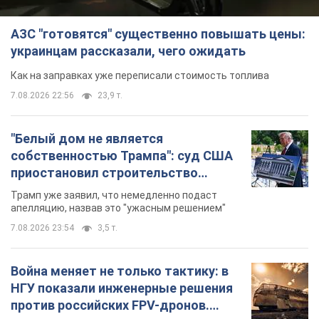
АЗС "готовятся" существенно повышать цены:
украинцам рассказали, чего ожидать
Как на заправках уже переписали стоимость топлива
7.08.2026 22:56
23,9 т.
"Белый дом не является
собственностью Трампа": суд США
приостановил строительство
бального зала стоимостью 400 млн
Трамп уже заявил, что немедленно подаст
долларов
апелляцию, назвав это "ужасным решением"
7.08.2026 23:54
3,5 т.
Война меняет не только тактику: в
НГУ показали инженерные решения
против российских FPV-дронов.