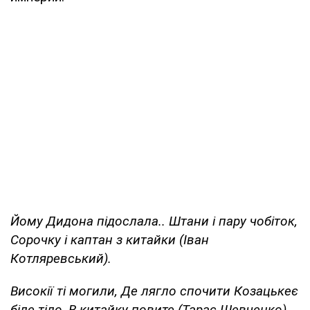
Йому Дидона підослала.. Штани і пару чобіток,
Сорочку і каптан з китайки (Іван
Котляревський).
Високії ті могили, Де лягло спочити Козацькеє
біле тіло, В китайку повите (Тарас Шевченко).