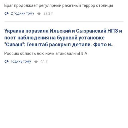
Враг продолжает регулярный ракетный террор столицы
2 години тому
29,2 т.
Украина поразила Ильский и Сызранский НПЗ и
пост наблюдения на буровой установке
"Сиваш": Генштаб раскрыл детали. Фото и
видео
Россию область всю ночь атаковали БПЛА
годину тому
4,1 т.