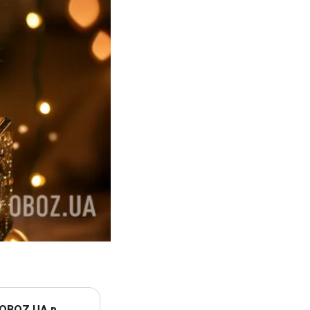
 OBOZ.UA в