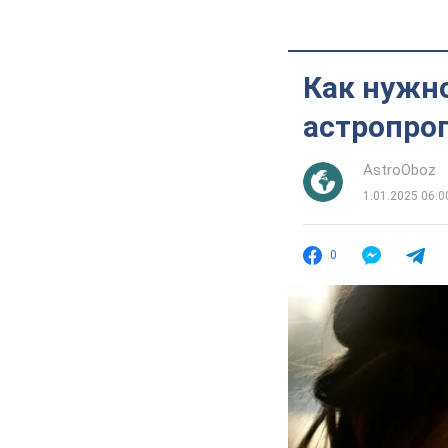
Как нужно
астропрог
AstroOboz
1.01.2025 06:0
0