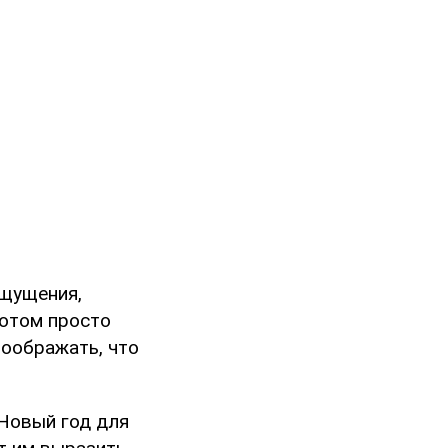
ощущения,
потом просто
воображать, что
 Новый год для