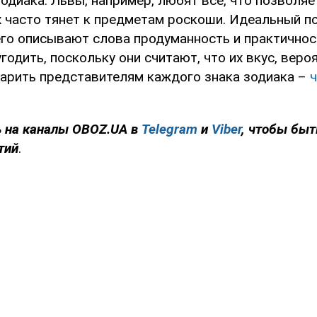
одиака. Львы, например, любят все, что позволя
их часто тянет к предметам роскоши. Идеальный п
го описывают слова продуманность и практичнос
годить, поскольку они считают, что их вкус, веро
дарить представителям каждого знака зодиака –
ч
 на каналы OBOZ.UA в
Telegram
и
Viber
, чтобы быт
тий
.