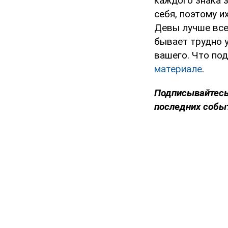
каждого знака з
себя, поэтому 
Девы лучше все
бывает трудно у
вашего. Что по
материале
.
Подписывайтесь
последних собы