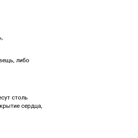
,
вещь, либо
есут столь
ткрытие сердца,