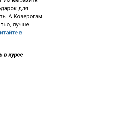
ет им выразить
одарок для
ть. А Козерогам
ятно, лучше
итайте в
ь в курсе