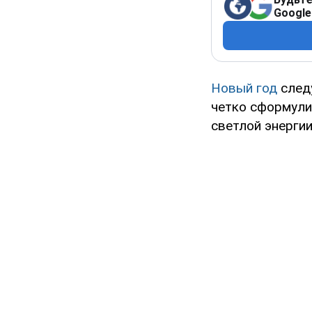
Google
Новый год
следу
четко сформули
светлой энергии