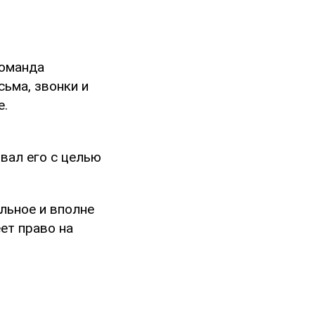
Команда
ьма, звонки и
е.
вал его с целью
ильное и вполне
ет право на