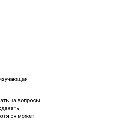
 изучающая
чать на вопросы
сдавать
хотя он может