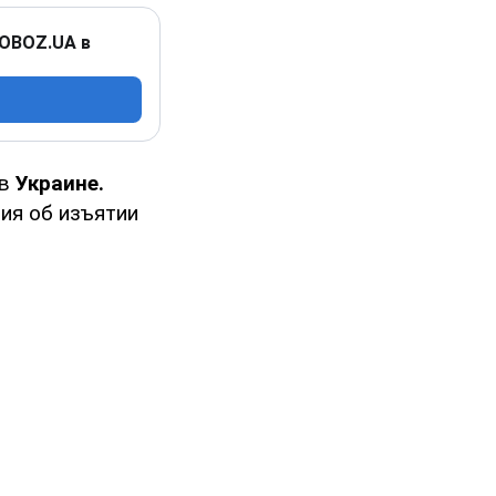
 OBOZ.UA в
 в
Украине.
ия об изъятии