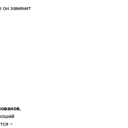
о он заменит
лованов
,
ороший
тся –