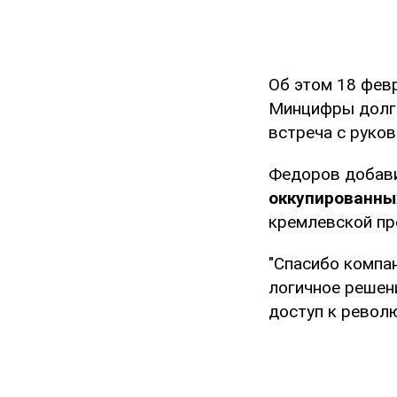
Об этом 18 фев
Минцифры долго
встреча с руков
Федоров добави
оккупированны
кремлевской пр
"Спасибо компан
логичное решени
доступ к револ