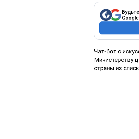
Будьте
Google
Чат-бот с иску
Министерству ц
страны из списк