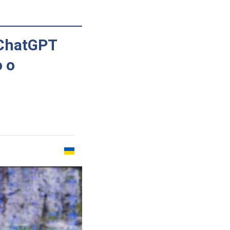
ChatGPT
 о