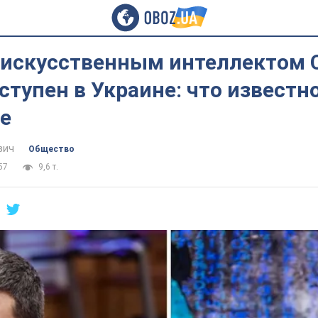
с искусственным интеллектом 
ступен в Украине: что известно
е
вич
Общество
57
9,6 т.