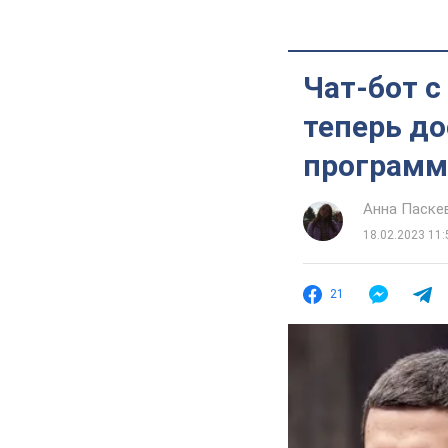
Чат-бот 
теперь до
программ
Анна Паске
18.02.2023 11:
21