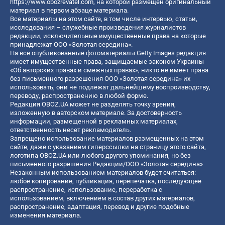
https://www.obozrevatel.com
, на которой размещен оригинальный
материал в первом абзаце материала.
Все материалы на этом сайте, в том числе интервью, статьи,
исследования – служебные произведения журналистов
редакции, исключительные имущественные права на которые
принадлежат ООО «Золотая середина».
На все опубликованные фотоматериалы Getty Images редакция
имеет имущественные права, защищаемые законом Украины
«Об авторских правах и смежных правах», никто не имеет права
без письменного разрешения ООО «Золотая середина» их
использовать, они не подлежат дальнейшему воспроизводству,
переводу, распространению в любой форме.
Редакция OBOZ.UA может не разделять точку зрения,
изложенную в авторском материале. За достоверность
информации, размещенной в рекламных материалах,
ответственность несет рекламодатель.
Запрещено использование материалов размещенных на этом
сайте, даже с указанием гиперссылки на страницу этого сайта,
логотипа OBOZ.UA или любого другого упоминания, но без
письменного разрешения Редакции/ООО «Золотая середина»
Незаконным использованием материалов будет считаться:
любое копирование, публикация, перепечатка, последующее
распространение, использование, переработка с
использованием, включением в состав других материалов,
распространение, адаптация, перевод и другие подобные
изменения материала.