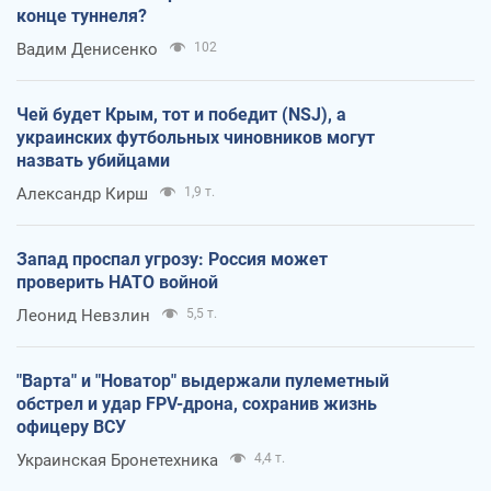
конце туннеля?
Вадим Денисенко
102
Чей будет Крым, тот и победит (NSJ), а
украинских футбольных чиновников могут
назвать убийцами
Александр Кирш
1,9 т.
Запад проспал угрозу: Россия может
проверить НАТО войной
Леонид Невзлин
5,5 т.
"Варта" и "Новатор" выдержали пулеметный
обстрел и удар FPV-дрона, сохранив жизнь
офицеру ВСУ
Украинская Бронетехника
4,4 т.