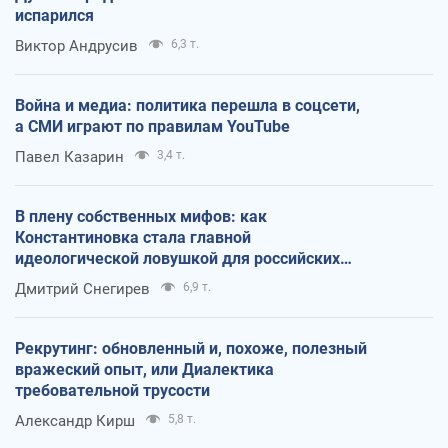
испарился
Виктор Андрусив
6,3 т.
Война и медиа: политика перешла в соцсети,
а СМИ играют по правилам YouTube
Павел Казарин
3,4 т.
В плену собственных мифов: как
Константиновка стала главной
идеологической ловушкой для российских
оккупантов
Дмитрий Снегирев
6,9 т.
Рекрутинг: обновленный и, похоже, полезный
вражеский опыт, или Диалектика
требовательной трусости
Александр Кирш
5,8 т.