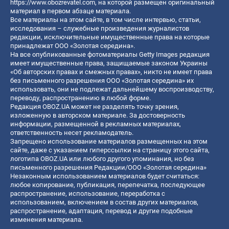
https://www.obozrevatel.com
, на которой размещен оригинальный
материал в первом абзаце материала.
Все материалы на этом сайте, в том числе интервью, статьи,
исследования – служебные произведения журналистов
редакции, исключительные имущественные права на которые
принадлежат ООО «Золотая середина».
На все опубликованные фотоматериалы Getty Images редакция
имеет имущественные права, защищаемые законом Украины
«Об авторских правах и смежных правах», никто не имеет права
без письменного разрешения ООО «Золотая середина» их
использовать, они не подлежат дальнейшему воспроизводству,
переводу, распространению в любой форме.
Редакция OBOZ.UA может не разделять точку зрения,
изложенную в авторском материале. За достоверность
информации, размещенной в рекламных материалах,
ответственность несет рекламодатель.
Запрещено использование материалов размещенных на этом
сайте, даже с указанием гиперссылки на страницу этого сайта,
логотипа OBOZ.UA или любого другого упоминания, но без
письменного разрешения Редакции/ООО «Золотая середина»
Незаконным использованием материалов будет считаться:
любое копирование, публикация, перепечатка, последующее
распространение, использование, переработка с
использованием, включением в состав других материалов,
распространение, адаптация, перевод и другие подобные
изменения материала.