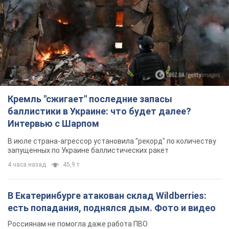
В Екатеринбурге атакован склад Wildberries:
есть попадания, поднялся дым. Фото и видео
Россиянам не помогла даже работа ПВО
3 часа назад
8,8 т.
"Замечательный отец": в сети рассказали о
мужчине, которого Россия убила ударом по
Броварам. Фото
Мужчину вспоминают как профессионала своего дела
2 часа назад
1,0 т.