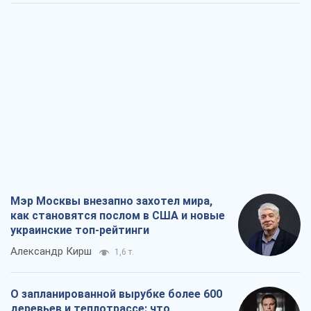
украинские топ-рейтинги
Александр Кирш
1,6 т.
О запланированной вырубке более 600
деревьев и теплотрассе: что
происходит на Теремках в Киеве
Владислав Самойленко
1,7 т.
Как атаки Сил обороны Украины
сократили экспорт российских
нефтепродуктов
Андрей Клименко
3,5 т.
Два супертурнира Магучих: спортивній
календарь осени-2026
Александр Липенко
10,9 т.