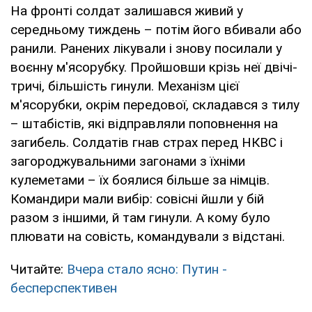
На фронті солдат залишався живий у
середньому тиждень – потім його вбивали або
ранили. Ранених лікували і знову посилали у
воєнну м'ясорубку. Пройшовши крізь неї двічі-
тричі, більшість гинули. Механізм цієї
м'ясорубки, окрім передової, складався з тилу
– штабістів, які відправляли поповнення на
загибель. Солдатів гнав страх перед НКВС і
загороджувальними загонами з їхніми
кулеметами – їх боялися більше за німців.
Командири мали вибір: совісні йшли у бій
разом з іншими, й там гинули. А кому було
плювати на совість, командували з відстані.
Читайте:
Вчера стало ясно: Путин -
бесперспективен