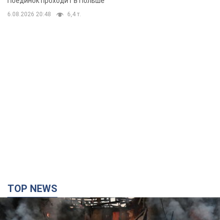
TOP NEWS
Кремль "сжигает" последние запасы
баллистики в Украине: что будет далее?
Интервью с Шарпом
В июле страна-агрессор установила "рекорд" по количеству
запущенных по Украине баллистических ракет
4 часа назад
45,9 т.