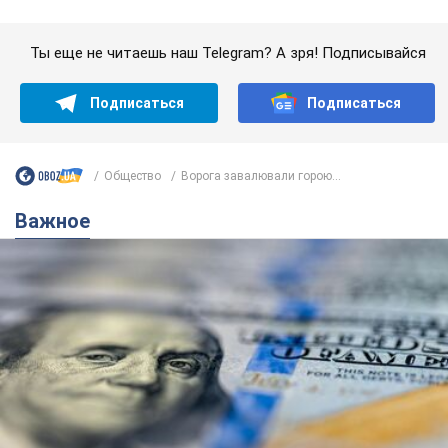
Банки "готовятся" к новому курсу доллара:
украинцам рассказали, чего ожидать в
ближайшие дни
Каким будет курс валюты в обменниках
12 часов назад
150,2 т.
Украинцам обещают по 850 грн от
мобильных операторов: что не так с
этими сообщениями
Как не попасть в ловушку мошенников
6.08.2026 21:02
14,9 т.