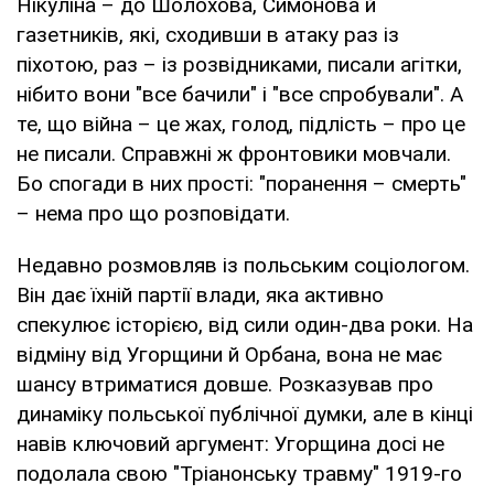
Нікуліна – до Шолохова, Симонова й
газетників, які, сходивши в атаку раз із
піхотою, раз – із розвідниками, писали агітки,
нібито вони "все бачили" і "все спробували". А
те, що війна – це жах, голод, підлість – про це
не писали. Справжні ж фронтовики мовчали.
Бо спогади в них прості: "поранення – смерть"
– нема про що розповідати.
Недавно розмовляв із польським соціологом.
Він дає їхній партії влади, яка активно
спекулює історією, від сили один-два роки. На
відміну від Угорщини й Орбана, вона не має
шансу втриматися довше. Розказував про
динаміку польської публічної думки, але в кінці
навів ключовий аргумент: Угорщина досі не
подолала свою "Тріанонську травму" 1919-го