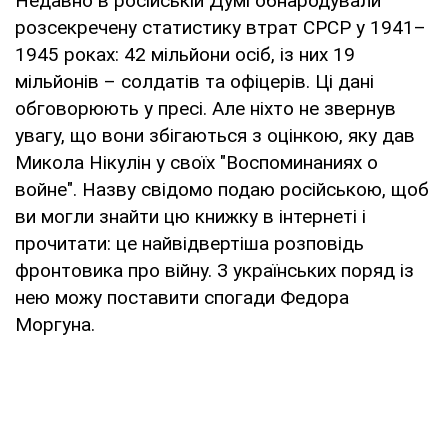
Недавно в російській Думі обнародували
розсекречену статистику втрат СРСР у 1941–
1945 роках: 42 мільйони осіб, із них 19
мільйонів – солдатів та офіцерів. Ці дані
обговорюють у пресі. Але ніхто не звернув
увагу, що вони збігаються з оцінкою, яку дав
Микола Нікулін у своїх "Воспоминаниях о
войне". Назву свідомо подаю російською, щоб
ви могли знайти цю книжку в інтернеті і
прочитати: це найвідвертіша розповідь
фронтовика про війну. З українських поряд із
нею можу поставити спогади Федора
Моргуна.