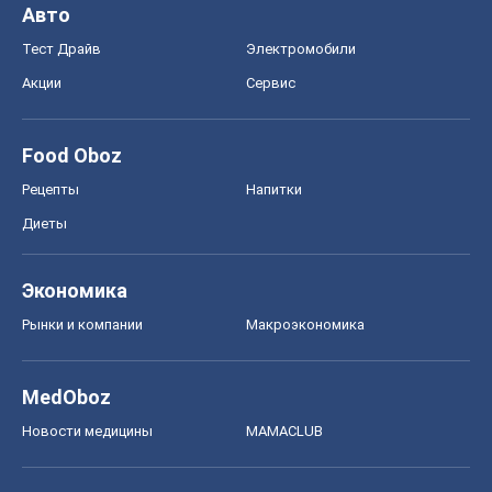
MedOboz
Новости медицины
MAMACLUB
Шоу
Афиша
Сплетни
Красота
Мода
Женский Журнал