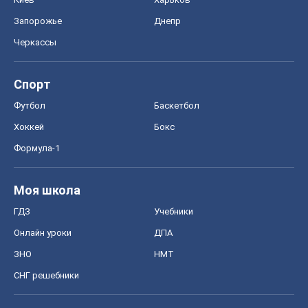
Онлайн уроки
ДПА
ЗНО
НМТ
СНГ решебники
Авто
Тест Драйв
Электромобили
Акции
Сервис
Food Oboz
Рецепты
Напитки
Диеты
Экономика
Рынки и компании
Mакроэкономика