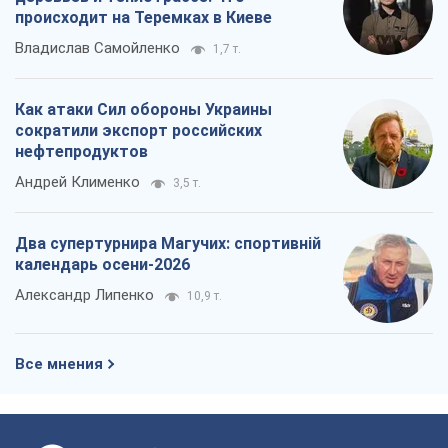
Все мнения
О компании
Команда
Правовая информация
Политика
конфиденциальности
Реклама на сайте
Документы
Редакционная политика
Журналисты OBOZ.UA на месте
событий
OBOZ.UA
Политика
Мир
Расследования