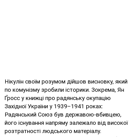
Нікулін своїм розумом дійшов висновку, який
по комунізму зробили історики. Зокрема, Ян
Ґросс у книжці про радянську окупацію
Західної України у 1939–1941 роках:
Радянський Союз був державою-вбивцею,
його існування напряму залежало від високої
розтратності людського матеріалу.