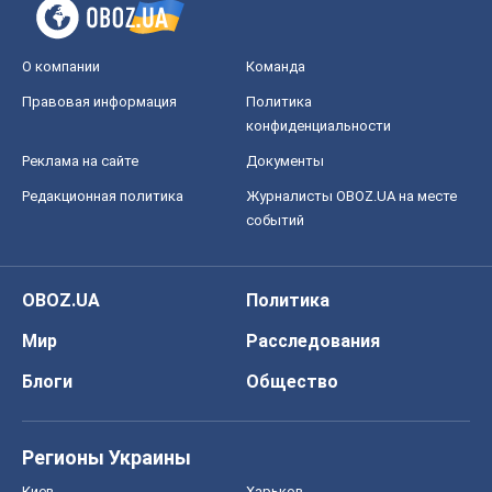
Блоги
Общество
Регионы Украины
Киев
Харьков
Запорожье
Днепр
Черкассы
Спорт
Футбол
Баскетбол
Хоккей
Бокс
Формула-1
Моя школа
ГДЗ
Учебники