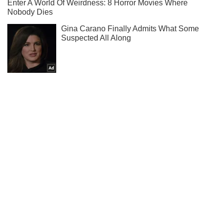
Ты еще не читаешь наш Telegram? А зря! Подписывайся
Подписаться
Подписаться
Общество
Ворога завалювали горою...
Важное