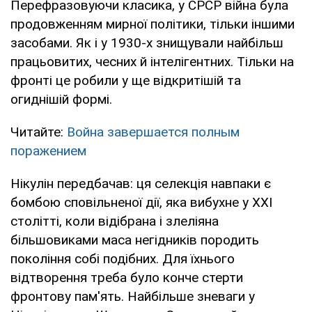
Перефразовуючи класика, у СРСР війна була
продовженням мирної політики, тільки іншими
засобами. Як і у 1930-х знищували найбільш
працьовитих, чесних й інтелігентних. Тільки на
фронті це робили у ще відкритішій та
огиднішій формі.
Читайте:
Война завершается полным
поражением
Нікулін передбачав: ця селекція навпаки є
бомбою сповільненої дії, яка вибухне у ХХІ
столітті, коли відібрана і злеліяна
більшовиками маса негідників породить
покоління собі подібних. Для їхнього
відтворення треба було конче стерти
фронтову пам'ять. Найбільше зневаги у