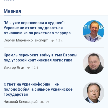
Ответ на украинофобию – не
полонофобия, а сильное украинское
государство
Николай Княжицкий
99
Мэр Москвы внезапно захотел мира,
как становятся послом в США и новые