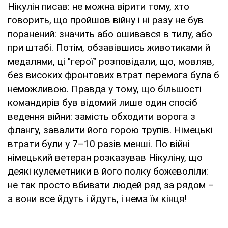
Нікулін писав: не можна вірити тому, хто
говорить, що пройшов війну і ні разу не був
поранений: значить або ошивався в тилу, або
при штабі. Потім, обзавівшись животиками й
медалями, ці "герої" ­розповідали, що, мовляв,
без високих фронтових втрат перемога була б
неможливою. Правда у тому, що більшості
командирів був відомий лише один спосіб
ведення війни: замість обходити ворога з
флангу, завалити його горою трупів. Німецькі
втрати були у 7–­10 разів менші. По війні
німецький ветеран розказував Нікуліну, що
деякі кулеметники в його полку божеволіли:
не так просто вбивати людей ряд за рядом –
а вони все йдуть і йдуть, і нема їм кінця!