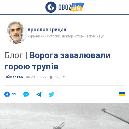
Ярослав Грицак
Украинский историк, доктор исторических наук
Блог |
Ворога завалювали
горою трупів
Общество
1.06.2017 15:25
28,1 т.
99