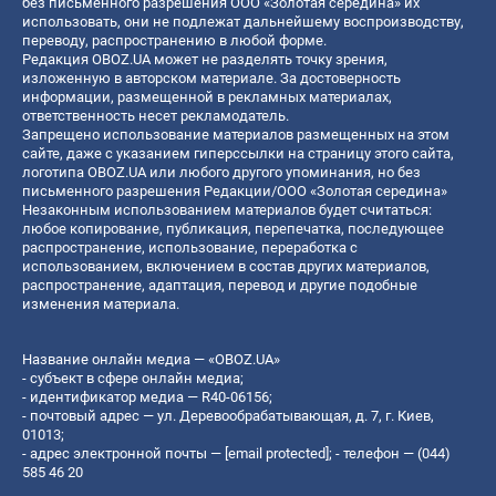
без письменного разрешения ООО «Золотая середина» их
использовать, они не подлежат дальнейшему воспроизводству,
переводу, распространению в любой форме.
Редакция OBOZ.UA может не разделять точку зрения,
изложенную в авторском материале. За достоверность
информации, размещенной в рекламных материалах,
ответственность несет рекламодатель.
Запрещено использование материалов размещенных на этом
сайте, даже с указанием гиперссылки на страницу этого сайта,
логотипа OBOZ.UA или любого другого упоминания, но без
письменного разрешения Редакции/ООО «Золотая середина»
Незаконным использованием материалов будет считаться:
любое копирование, публикация, перепечатка, последующее
распространение, использование, переработка с
использованием, включением в состав других материалов,
распространение, адаптация, перевод и другие подобные
изменения материала.
Название онлайн медиа — «OBOZ.UA»
- субъект в сфере онлайн медиа;
- идентификатор медиа — R40-06156;
- почтовый адрес — ул. Деревообрабатывающая, д. 7, г. Киев,
01013;
- адрес электронной почты —
[email protected]
; - телефон — (044)
585 46 20