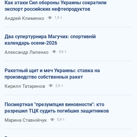
Как атаки Сил обороны Украины сократили
экспорт российских нефтепродуктов
Андрей Клименко
1,9 т.
Два супертурнира Магучих: спортивній
календарь осени-2026
Александр Липенко
4,6 т.
Ракетный щит и меч Украины: ставка на
производство собственных ракет
Кирилл Татаринов
2,6 т.
Посмертная "презумпция виновности": кто
разрешил ТЦК судить погибших защитников
Марина Ставнійчук
5,9 т.