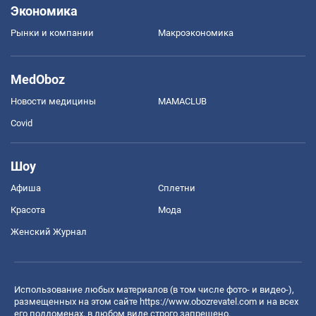
Экономика
Рынки и компании
Mакроэкономика
MedOboz
Новости медицины
MAMACLUB
Covid
Шоу
Афиша
Сплетни
Красота
Мода
Женский Журнал
Использование любых материалов (в том числе фото- и видео-),
размещенных на этом сайте
https://www.obozrevatel.com
и на всех
его поддоменах, в любом виде строго запрещено.