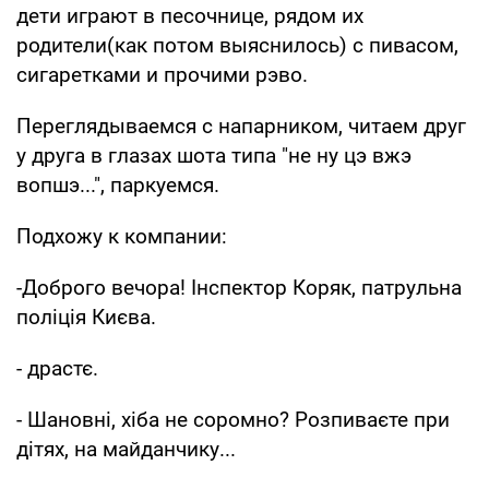
дети играют в песочнице, рядом их
родители(как потом выяснилось) с пивасом,
сигаретками и прочими рэво.
Переглядываемся с напарником, читаем друг
у друга в глазах шота типа "не ну цэ вжэ
вопшэ...", паркуемся.
Подхожу к компании:
-Доброго вечора! Інспектор Коряк, патрульна
поліція Києва.
- драстє.
- Шановні, хіба не соромно? Розпиваєте при
дітях, на майданчику...