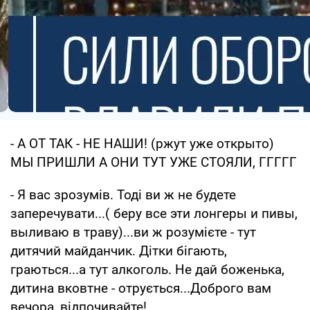
- А ОТ ТАК - НЕ НАШИ! (ржут уже открыто)
МЫ ПРИШЛИ А ОНИ ТУТ УЖЕ СТОЯЛИ, ГГГГГ
- Я вас зрозумів. Тоді ви ж не будете
заперечувати...( беру все эти лонгеры и пивы,
выливаю в траву)...ви ж розумієте - тут
дитячий майданчик. Дітки бігають,
граються...а тут алкоголь. Не дай боженька,
дитина вковтне - отрується...Доброго вам
вечора, відпочивайте!