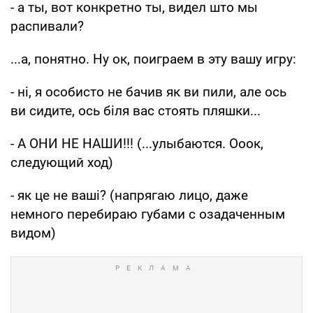
- а ты, вот конкретно ты, видел што мы
распивали?
...а, понятно. Ну ок, поиграем в эту вашу игру:
- ні, я особисто не бачив як ви пили, але ось
ви сидите, ось біля вас стоять пляшки...
- А ОНИ НЕ НАШИ!!! (...улыбаются. Ооок,
следующий ход)
- як це не ваші? (напрягаю лицо, даже
немного перебираю губами с озадаченным
видом)